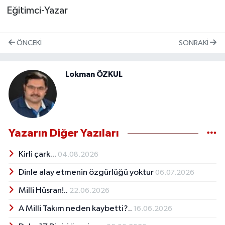
Eğitimci-Yazar
ÖNCEKI
SONRAKI
Lokman ÖZKUL
Yazarın Diğer Yazıları
Kirli çark...
04.08.2026
Dinle alay etmenin özgürlüğü yoktur
06.07.2026
Milli Hüsran!..
22.06.2026
A Milli Takım neden kaybetti?..
16.06.2026