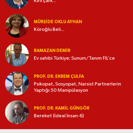
Kirli çark...
MÜRŞIDE OKLU AYHAN
Köroğlu Beli...
RAMAZAN DEMİR
Ev sahibi Türkiye; Sunum/Tanım FİL’ce
PROF. DR. EKREM ÇULFA
Psikopat, Sosyopat, Narsist Partnerlerin
Yaptığı 50 Manipülasyon
PROF. DR. KAMIL GÜNGÖR
Bereket (İdeal İnsan-6)