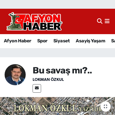
Afyon Haber
Siyaset
Afyon Haber
Spor
Siyaset
Asayiş Yaşam
S
Spor
Asayiş Yaşam
Bu savaş mı?..
Sağlık
LOKMAN ÖZKUL
Eğitim
Sivil Toplum
Ekonomi