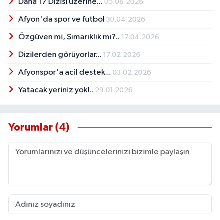
Daha 17 Dizisi üzerine...
05.06.2026
Afyon'da spor ve futbol
30.04.2026
Özgüven mi, Şımarıklık mı?..
17.04.2026
Dizilerden görüyorlar...
17.02.2026
Afyonspor'a acil destek...
03.02.2026
Yatacak yeriniz yok!..
29.01.2026
Yorumlar (4)