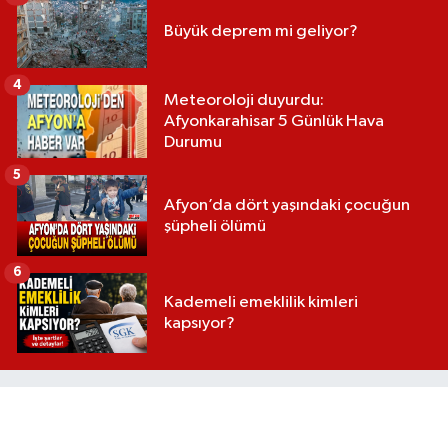
Büyük deprem mi geliyor?
4
Meteoroloji duyurdu:
Afyonkarahisar 5 Günlük Hava
Durumu
5
Afyon’da dört yaşındaki çocuğun
şüpheli ölümü
6
Kademeli emeklilik kimleri
kapsıyor?