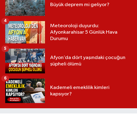
Büyük deprem mi geliyor?
4
Meteoroloji duyurdu:
Afyonkarahisar 5 Günlük Hava
Durumu
5
Afyon’da dört yaşındaki çocuğun
şüpheli ölümü
6
Kademeli emeklilik kimleri
kapsıyor?