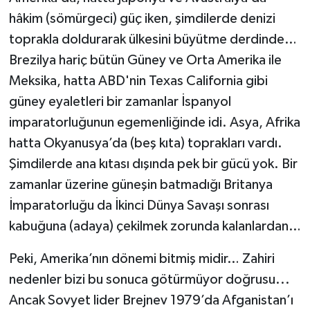
hâkim (sömürgeci) güç iken, şimdilerde denizi
toprakla doldurarak ülkesini büyütme derdinde…
Brezilya hariç bütün Güney ve Orta Amerika ile
Meksika, hatta ABD'nin Texas California gibi
güney eyaletleri bir zamanlar İspanyol
imparatorluğunun egemenliğinde idi. Asya, Afrika
hatta Okyanusya’da (beş kıta) toprakları vardı.
Şimdilerde ana kıtası dışında pek bir gücü yok. Bir
zamanlar üzerine güneşin batmadığı Britanya
İmparatorluğu da İkinci Dünya Savaşı sonrası
kabuğuna (adaya) çekilmek zorunda kalanlardan…
Peki, Amerika’nın dönemi bitmiş midir… Zahiri
nedenler bizi bu sonuca götürmüyor doğrusu...
Ancak Sovyet lider Brejnev 1979’da Afganistan’ı