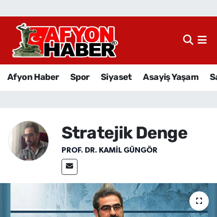
Afyon Haber
Siyaset
Afyon Haber
Spor
Siyaset
Asayiş Yaşam
S
Spor
Asayiş Yaşam
Stratejik Denge
Sağlık
PROF. DR. KAMIL GÜNGÖR
Eğitim
Sivil Toplum
Ekonomi