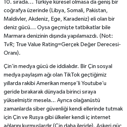
10. sırada... Türkiye küresel olmasa da geniş bir
coğrafya üzerinde (Libya, Somali, Pakistan,
Maldivler, Akdeniz, Ege, Karadeniz) eli olan bir
deniz gücü... Oysa geçmişte tatbikatlar bile
Marmara denizinin dışında yapılamazdı. (Not:
TvR; True Value Rating=Gerçek Değer Derecesi-
Oranı).
Çin’in medya gücü de iddialıdır. Bir Çin sosyal
medya paylaşım ağı olan TikTok geçtiğimiz
yıllarda rakibi Amerikan menşe’li Youtube’u
geride bırakarak dünyada birinci sıraya
yükselmiştir mesela… Ayrıca olağanüstü
zamanlarda siber güvenliği kendi ellerinde tutmak
için Çin ve Rusya gibi ülkeler kendi iç internet
ağlarını kurmuşlardır (Çin daha ileride). Askeri güç