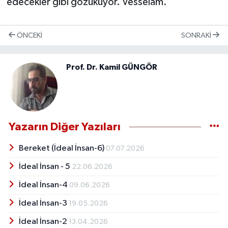
edecekler gibi gözüküyor. Vesselam.
ÖNCEKI
SONRAKI
Prof. Dr. Kamil GÜNGÖR
Yazarın Diğer Yazıları
Bereket (İdeal İnsan-6)
07.07.2026
İdeal İnsan - 5
22.06.2026
İdeal İnsan-4
09.06.2026
İdeal İnsan-3
19.05.2026
İdeal İnsan-2
13.04.2026