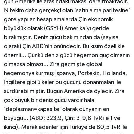
gün Amerika ile arasındaki makası daraltmaktadır.
Nitekim daha gerçekçi olan ‘satın alma paritesine’
göre yapılan hesaplamalarda Çin ekonomik
büyüklük olarak (GSYH) Amerika’yı geride
bırakmıştır. Deniz gücü bakımından da (sayısal
olarak) Çin ABD’nin önündedir. Bu kısım özellikle
önemli… Çünkü deniz gücü hegemon güç olmanın
olmazsa olmazı… Zira geçmişte global
hegemonya kurmuş İspanya, Portekiz, Hollanda,
İngiltere gibi ülkeler bu gücünü donanmaları ile
sürdürebilmiştir. Bugün Amerika da öyledir. Zira
çok büyük bir deniz gücü vardır hala
‘deplasman=kapasite’ olarak dünyanın en
büyüğü… (ABD: 323,9, Çin: 319,8 TvR ile 1 ve
ikinci). Merak edenler için Türkiye de 80,5 TvR ile