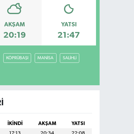
AKŞAM
YATSI
20:19
21:47
KÖPRÜBAŞI
MANİSA
SALİHLİ
I
İKINDI
AKŞAM
YATSI
17:13
20:34
22:08