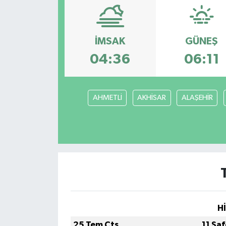
Magazin
İMSAK
GÜNEŞ
Etkinlikler
04:36
06:11
AHMETLİ
AKHİSAR
ALAŞEHİR
H
25 Tem Cts
11 Sa