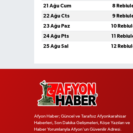
21 Ağu Cum
8 Rebiul
22 Ağu Cts
9 Rebiul
23 Ağu Paz
10 Rebiu
24 Ağu Pts
11 Rebiu
25 Ağu Sal
12 Rebiu
Afyon Haber; Güncel ve Tarafsız Afyonkarahisar
Haberleri, Son Dakika Gelişmeleri, Köşe Yazıları ve
Haber Yorumlarıyla Afyon'un Güvenilir Adresi.