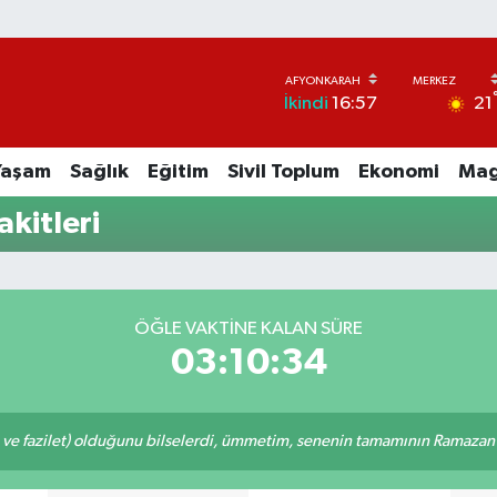
21
İkindi
16:57
Yaşam
Sağlık
Eğitim
Sivil Toplum
Ekonomi
Mag
kitleri
ÖĞLE VAKTINE KALAN SÜRE
03:10:34
 ve fazilet) olduğunu bilselerdi, ümmetim, senenin tamamının Ramazan o