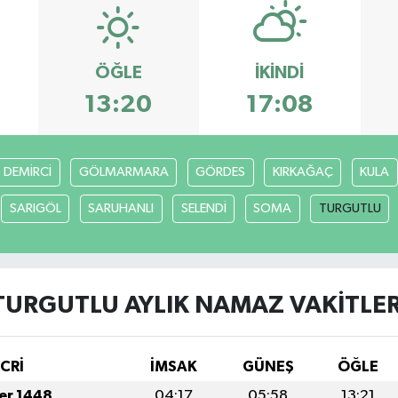
ÖĞLE
İKINDI
13:20
17:08
DEMİRCİ
GÖLMARMARA
GÖRDES
KIRKAĞAÇ
KULA
SARIGÖL
SARUHANLI
SELENDİ
SOMA
TURGUTLU
TURGUTLU AYLIK NAMAZ VAKITLER
İCRİ
İMSAK
GÜNEŞ
ÖĞLE
fer 1448
04:17
05:58
13:21