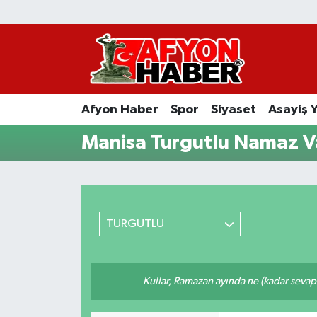
Afyon Haber
Siyaset
Afyon Haber
Spor
Siyaset
Asayiş 
Spor
Manisa Turgutlu Namaz Va
Asayiş Yaşam
Sağlık
TURGUTLU
Eğitim
Sivil Toplum
Kullar, Ramazan ayında ne (kadar sevap
Ekonomi