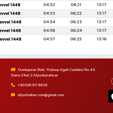
evvel 1448
04:52
06:21
13:17
evvel 1448
04:53
06:22
13:17
levvel 1448
04:54
06:23
13:17
levvel 1448
04:56
06:24
13:17
levvel 1448
04:57
06:25
13:16
Dumlupınar Mah. Yüzbaşı Agah Caddesi No:44
Daire:3 Kat:2 Afyonkarahisar
+90506 811 8659
afyonhaber.com@gmail.com