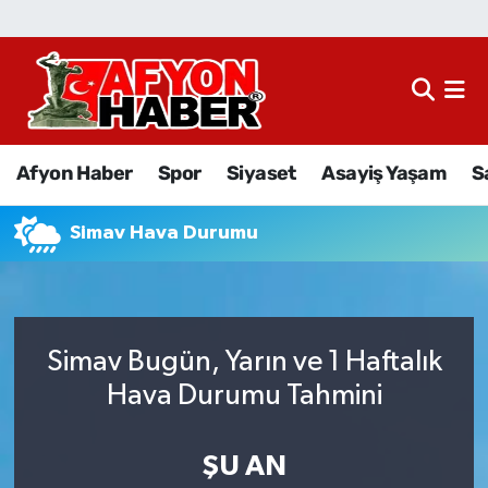
Afyon Haber
Siyaset
Afyon Haber
Spor
Siyaset
Asayiş Yaşam
S
Spor
Simav Hava Durumu
Asayiş Yaşam
Sağlık
Simav Bugün, Yarın ve 1 Haftalık
Eğitim
Hava Durumu Tahmini
Sivil Toplum
ŞU AN
Ekonomi