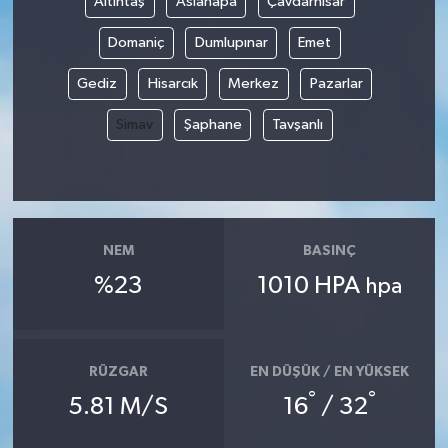
Altıntaş
Aslanapa
Çavdarhisar
Domaniç
Dumlupınar
Emet
Gediz
Hisarcık
Merkez
Pazarlar
Simav
Şaphane
Tavşanlı
NEM
BASINÇ
%23
1010 HPA
hpa
RÜZGAR
EN DÜŞÜK / EN YÜKSEK
°
°
5.81 M/S
16
/ 32