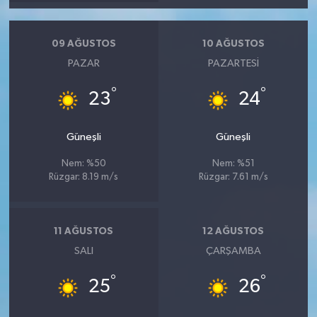
09 AĞUSTOS
10 AĞUSTOS
PAZAR
PAZARTESI
°
°
23
24
Güneşli
Güneşli
Nem: %50
Nem: %51
Rüzgar: 8.19 m/s
Rüzgar: 7.61 m/s
11 AĞUSTOS
12 AĞUSTOS
SALI
ÇARŞAMBA
°
°
25
26