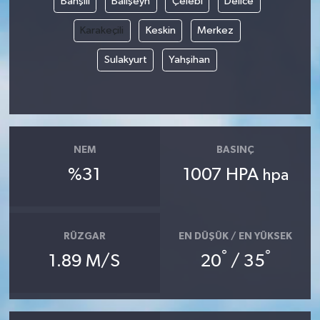
Bahşılı
Balışeyh
Çelebi
Delice
Karakeçili
Keskin
Merkez
Sulakyurt
Yahşihan
NEM
BASINÇ
%31
1007 HPA
hpa
RÜZGAR
EN DÜŞÜK / EN YÜKSEK
°
°
1.89 M/S
20
/ 35