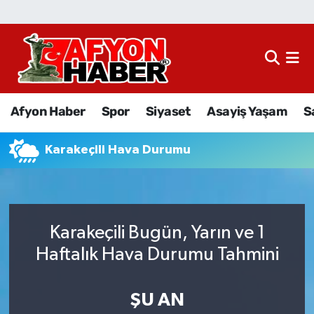
Afyon Haber
Siyaset
Afyon Haber
Spor
Siyaset
Asayiş Yaşam
S
Spor
Karakeçili Hava Durumu
Asayiş Yaşam
Sağlık
Karakeçili Bugün, Yarın ve 1
Eğitim
Haftalık Hava Durumu Tahmini
Sivil Toplum
ŞU AN
Ekonomi