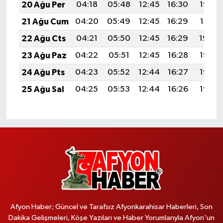
20 Ağu Per
04:18
05:48
12:45
16:30
19:32
21 Ağu Cum
04:20
05:49
12:45
16:29
19:31
22 Ağu Cts
04:21
05:50
12:45
16:29
19:30
23 Ağu Paz
04:22
05:51
12:45
16:28
19:28
24 Ağu Pts
04:23
05:52
12:44
16:27
19:27
25 Ağu Sal
04:25
05:53
12:44
16:26
19:25
Afyon Haber; Güncel ve Tarafsız Afyonkarahisar Haberleri, Son
Dakika Gelişmeleri, Köşe Yazıları ve Haber Yorumlarıyla Afyon'un