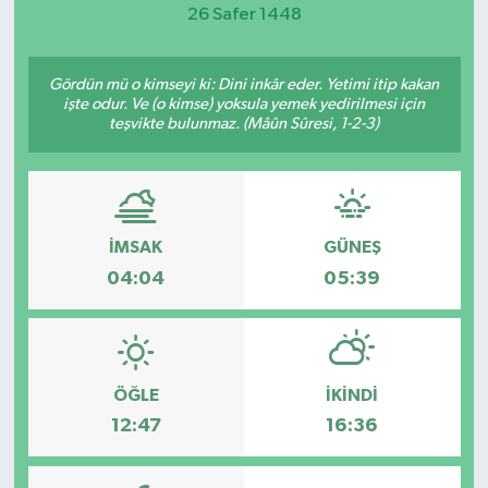
26 Safer 1448
Magazin
Gördün mü o kimseyi ki: Dini inkâr eder. Yetimi itip kakan
Etkinlikler
işte odur. Ve (o kimse) yoksula yemek yedirilmesi için
teşvikte bulunmaz. (Mâûn Sûresi, 1-2-3)
İMSAK
GÜNEŞ
04:04
05:39
ÖĞLE
İKINDI
12:47
16:36