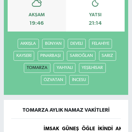
AKŞAM
YATSI
19:46
21:14
AKKIŞLA
BÜNYAN
DEVELİ
FELAHİYE
KAYSERİ
PINARBAŞI
SARIOĞLAN
SARIZ
TOMARZA
YAHYALI
YEŞİLHİSAR
ÖZVATAN
İNCESU
TOMARZA AYLIK NAMAZ VAKITLERI
İMSAK
GÜNEŞ
ÖĞLE
İKINDI
AKŞA