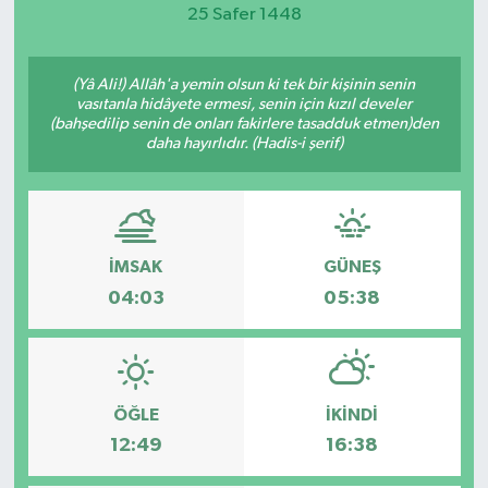
25 Safer 1448
Magazin
(Yâ Ali!) Allâh'a yemin olsun ki tek bir kişinin senin
Etkinlikler
vasıtanla hidâyete ermesi, senin için kızıl develer
(bahşedilip senin de onları fakirlere tasadduk etmen)den
daha hayırlıdır. (Hadis-i şerif)
İMSAK
GÜNEŞ
04:03
05:38
ÖĞLE
İKINDI
12:49
16:38