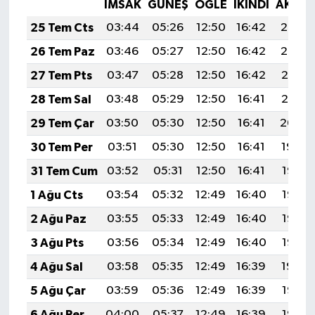
İMSAK
GÜNEŞ
ÖĞLE
İKINDI
AKŞA
25 Tem Cts
03:44
05:26
12:50
16:42
20:03
26 Tem Paz
03:46
05:27
12:50
16:42
20:02
27 Tem Pts
03:47
05:28
12:50
16:42
20:01
28 Tem Sal
03:48
05:29
12:50
16:41
20:01
29 Tem Çar
03:50
05:30
12:50
16:41
20:00
30 Tem Per
03:51
05:30
12:50
16:41
19:59
31 Tem Cum
03:52
05:31
12:50
16:41
19:58
1 Ağu Cts
03:54
05:32
12:49
16:40
19:57
2 Ağu Paz
03:55
05:33
12:49
16:40
19:56
3 Ağu Pts
03:56
05:34
12:49
16:40
19:55
4 Ağu Sal
03:58
05:35
12:49
16:39
19:54
5 Ağu Çar
03:59
05:36
12:49
16:39
19:53
6 Ağu Per
04:00
05:37
12:49
16:39
19:52