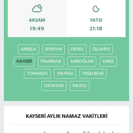
AKŞAM
YATSI
19:49
21:18
AKKIŞLA
BÜNYAN
DEVELİ
FELAHİYE
KAYSERİ
PINARBAŞI
SARIOĞLAN
SARIZ
TOMARZA
YAHYALI
YEŞİLHİSAR
ÖZVATAN
İNCESU
KAYSERİ AYLIK NAMAZ VAKITLERI