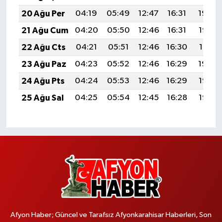
20 Ağu Per
04:19
05:49
12:47
16:31
19:34
21 Ağu Cum
04:20
05:50
12:46
16:31
19:33
22 Ağu Cts
04:21
05:51
12:46
16:30
19:31
23 Ağu Paz
04:23
05:52
12:46
16:29
19:30
24 Ağu Pts
04:24
05:53
12:46
16:29
19:28
25 Ağu Sal
04:25
05:54
12:45
16:28
19:27
Afyon Haber; Güncel ve Tarafsız Afyonkarahisar Haberleri, Son