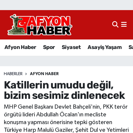
Afyon Haber
Siyaset
Afyon Haber
Spor
Siyaset
Asayiş Yaşam
S
Spor
Asayiş Yaşam
HABERLER
AFYON HABER
Katillerin umudu değil,
Sağlık
bizim sesimiz dinlenecek
Eğitim
MHP Genel Başkanı Devlet Bahçeli'nin, PKK terör
Sivil Toplum
örgütü lideri Abdullah Öcalan'ın mecliste
konuşma yapması önerisine tepki gösteren
Ekonomi
Türkiye Harp Malulü Gaziler, Şehit Dul ve Yetimleri