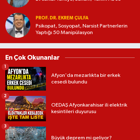
PROF. DR. EKREM ÇULFA
Psikopat, Sosyopat, Narsist Partnerlerin
Yaptığı 50 Manipülasyon
En Çok Okunanlar
1
Afyon'da mezarlıkta bir erkek
cesedi bulundu
2
OEDAŞ Afyonkarahisar ili elektrik
kesintileri duyurusu
3
Büyük deprem mi geliyor?