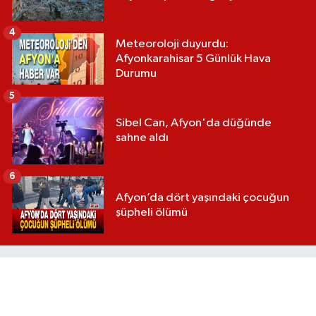
4
Meteoroloji duyurdu:
Afyonkarahisar 5 Günlük Hava
Durumu
5
Sibel Can, Afyon'da düğünde
sahne aldı
6
Afyon’da dört yaşındaki çocuğun
şüpheli ölümü