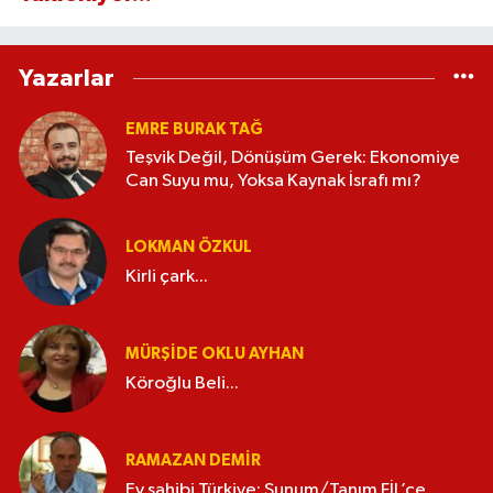
Yazarlar
EMRE BURAK TAĞ
Teşvik Değil, Dönüşüm Gerek: Ekonomiye
Can Suyu mu, Yoksa Kaynak İsrafı mı?
LOKMAN ÖZKUL
Kirli çark...
MÜRŞIDE OKLU AYHAN
Köroğlu Beli...
RAMAZAN DEMİR
Ev sahibi Türkiye; Sunum/Tanım FİL’ce