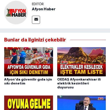
EDITÖR
Afyon Haber
Bunlar da ilginizi çekebilir
Afyon’da güvenilir gıda için
OEDAŞ Afyonkarahisar ili
sıkı denetim
elektrik kesintileri
duyurusu