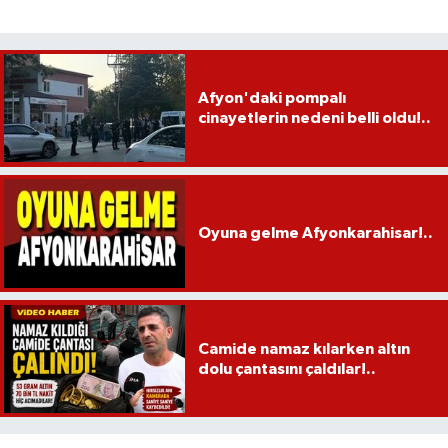
Afyon'daki pompalı
cinayetlerin nedeni belli oldu!..
Oyuna gelme Afyonkarahisar!..
Camide namaz kılarken altın
dolu çantasını çaldılar!..