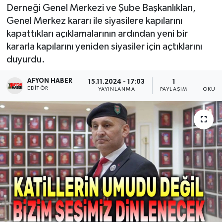
Derneği Genel Merkezi ve Şube Başkanlıkları,
Magazin
Genel Merkez kararı ile siyasilere kapılarını
kapattıkları açıklamalarının ardından yeni bir
Etkinlikler
kararla kapılarını yeniden siyasiler için açtıklarını
duyurdu.
AFYON HABER
15.11.2024 - 17:03
1
EDITÖR
YAYINLANMA
PAYLAŞIM
OKUNM