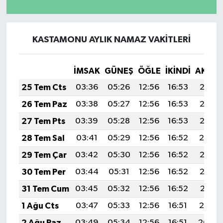
KASTAMONU AYLIK NAMAZ VAKITLERI
İMSAK
GÜNEŞ
ÖĞLE
İKINDI
AKŞA
25 Tem Cts
03:36
05:26
12:56
16:53
20:17
26 Tem Paz
03:38
05:27
12:56
16:53
20:16
27 Tem Pts
03:39
05:28
12:56
16:53
20:15
28 Tem Sal
03:41
05:29
12:56
16:52
20:14
29 Tem Çar
03:42
05:30
12:56
16:52
20:13
30 Tem Per
03:44
05:31
12:56
16:52
20:12
31 Tem Cum
03:45
05:32
12:56
16:52
20:11
1 Ağu Cts
03:47
05:33
12:56
16:51
20:10
2 Ağu Paz
03:49
05:34
12:56
16:51
20:09