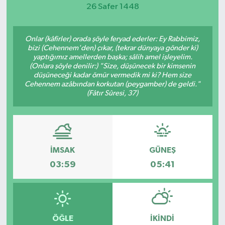
26 Safer 1448
Magazin
Onlar (kâfirler) orada şöyle feryad ederler: Ey Rabbimiz,
Etkinlikler
bizi (Cehennem'den) çıkar, (tekrar dünyaya gönder ki)
yaptığımız amellerden başka; sâlih amel işleyelim.
(Onlara şöyle denilir:) "Size, düşünecek bir kimsenin
düşüneceği kadar ömür vermedik mi ki? Hem size
Cehennem azâbından korkutan (peygamber) de geldi."
(Fâtır Sûresi, 37)
İMSAK
GÜNEŞ
03:59
05:41
ÖĞLE
İKINDI