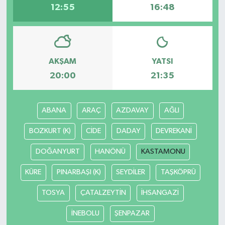
12:55
16:48
AKŞAM
YATSI
20:00
21:35
ABANA
ARAÇ
AZDAVAY
AĞLI
BOZKURT (K)
CİDE
DADAY
DEVREKANİ
DOĞANYURT
HANÖNÜ
KASTAMONU
KÜRE
PINARBAŞI (K)
SEYDİLER
TAŞKÖPRÜ
TOSYA
ÇATALZEYTİN
İHSANGAZİ
İNEBOLU
ŞENPAZAR