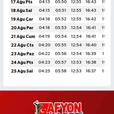
17 Ağu Pts
04:13
05:50
12:55
16:43
19:50
18 Ağu Sal
04:15
05:51
12:55
16:43
19:49
19 Ağu Çar
04:16
05:52
12:55
16:42
19:47
20 Ağu Per
04:18
05:53
12:54
16:41
19:46
21 Ağu Cum
04:19
05:54
12:54
16:41
19:44
22 Ağu Cts
04:20
05:55
12:54
16:40
19:43
23 Ağu Paz
04:22
05:56
12:54
16:39
19:41
24 Ağu Pts
04:23
05:57
12:53
16:38
19:40
25 Ağu Sal
04:25
05:58
12:53
16:37
19:38