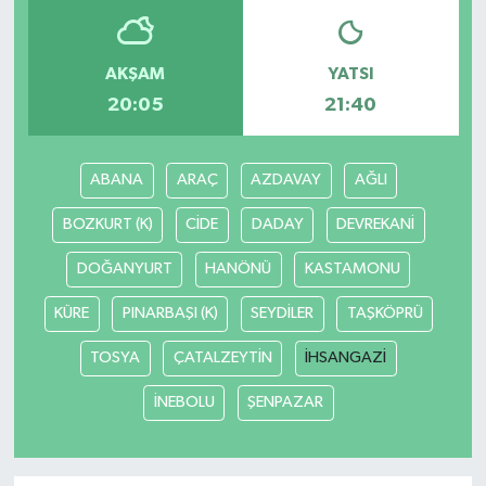
AKŞAM
YATSI
20:05
21:40
ABANA
ARAÇ
AZDAVAY
AĞLI
BOZKURT (K)
CİDE
DADAY
DEVREKANİ
DOĞANYURT
HANÖNÜ
KASTAMONU
KÜRE
PINARBAŞI (K)
SEYDİLER
TAŞKÖPRÜ
TOSYA
ÇATALZEYTİN
İHSANGAZİ
İNEBOLU
ŞENPAZAR