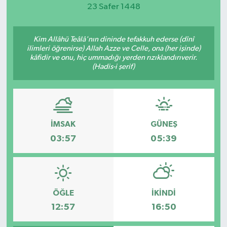
23 Safer 1448
Magazin
Kim Allâhü Teâlâ'nın dininde tefakkuh ederse (dînî
Etkinlikler
ilimleri öğrenirse) Allah Azze ve Celle, ona (her işinde)
kâfidir ve onu, hiç ummadığı yerden rızıklandırıverir.
(Hadis-i şerif)
İMSAK
GÜNEŞ
03:57
05:39
ÖĞLE
İKINDI
12:57
16:50