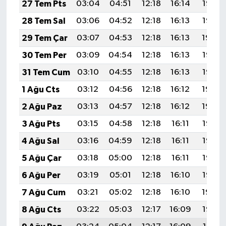
27 Tem Pts
03:04
04:51
12:18
16:14
19:35
28 Tem Sal
03:06
04:52
12:18
16:13
19:35
29 Tem Çar
03:07
04:53
12:18
16:13
19:34
30 Tem Per
03:09
04:54
12:18
16:13
19:33
31 Tem Cum
03:10
04:55
12:18
16:13
19:32
1 Ağu Cts
03:12
04:56
12:18
16:12
19:30
2 Ağu Paz
03:13
04:57
12:18
16:12
19:29
3 Ağu Pts
03:15
04:58
12:18
16:11
19:28
4 Ağu Sal
03:16
04:59
12:18
16:11
19:27
5 Ağu Çar
03:18
05:00
12:18
16:11
19:26
6 Ağu Per
03:19
05:01
12:18
16:10
19:25
7 Ağu Cum
03:21
05:02
12:18
16:10
19:24
8 Ağu Cts
03:22
05:03
12:17
16:09
19:22