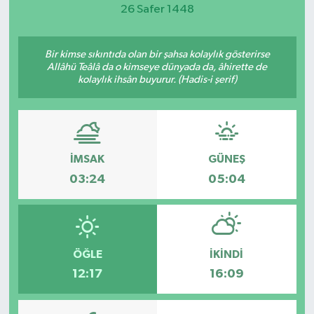
26 Safer 1448
Magazin
Bir kimse sıkıntıda olan bir şahsa kolaylık gösterirse
Etkinlikler
Allâhü Teâlâ da o kimseye dünyada da, âhirette de
kolaylık ihsân buyurur. (Hadis-i şerif)
İMSAK
GÜNEŞ
03:24
05:04
ÖĞLE
İKINDI
12:17
16:09