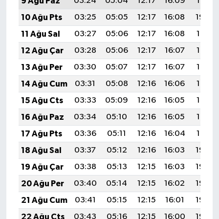
9 Ağu Paz
03:24
05:04
12:17
16:09
19:21
10 Ağu Pts
03:25
05:05
12:17
16:08
19:20
11 Ağu Sal
03:27
05:06
12:17
16:08
19:19
12 Ağu Çar
03:28
05:06
12:17
16:07
19:17
13 Ağu Per
03:30
05:07
12:17
16:07
19:16
14 Ağu Cum
03:31
05:08
12:16
16:06
19:15
15 Ağu Cts
03:33
05:09
12:16
16:05
19:13
16 Ağu Paz
03:34
05:10
12:16
16:05
19:12
17 Ağu Pts
03:36
05:11
12:16
16:04
19:10
18 Ağu Sal
03:37
05:12
12:16
16:03
19:09
19 Ağu Çar
03:38
05:13
12:15
16:03
19:08
20 Ağu Per
03:40
05:14
12:15
16:02
19:06
21 Ağu Cum
03:41
05:15
12:15
16:01
19:05
22 Ağu Cts
03:43
05:16
12:15
16:00
19:03