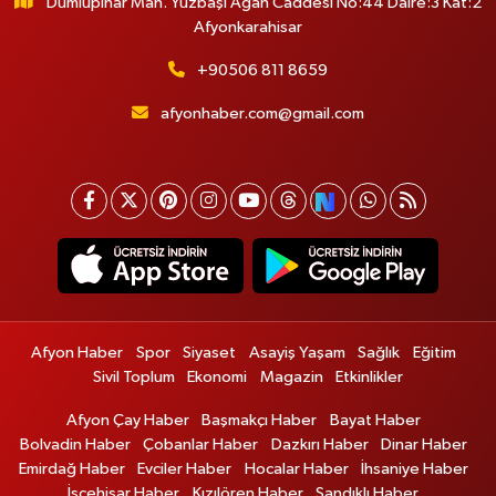
Dumlupınar Mah. Yüzbaşı Agah Caddesi No:44 Daire:3 Kat:2
Afyonkarahisar
+90506 811 8659
afyonhaber.com@gmail.com
Afyon Haber
Spor
Siyaset
Asayiş Yaşam
Sağlık
Eğitim
Sivil Toplum
Ekonomi
Magazin
Etkinlikler
Afyon Çay Haber
Başmakçı Haber
Bayat Haber
Bolvadin Haber
Çobanlar Haber
Dazkırı Haber
Dinar Haber
Emirdağ Haber
Evciler Haber
Hocalar Haber
İhsaniye Haber
İscehisar Haber
Kızılören Haber
Sandıklı Haber