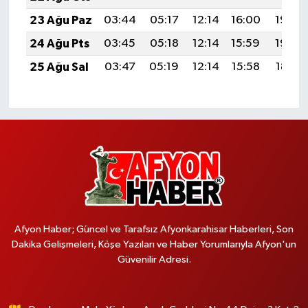
23 Ağu Paz
03:44
05:17
12:14
16:00
19:02
24 Ağu Pts
03:45
05:18
12:14
15:59
19:00
25 Ağu Sal
03:47
05:19
12:14
15:58
18:59
Afyon Haber; Güncel ve Tarafsız Afyonkarahisar Haberleri, Son
Dakika Gelişmeleri, Köşe Yazıları ve Haber Yorumlarıyla Afyon'un
Güvenilir Adresi.