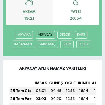
AKŞAM
YATSI
19:21
20:54
AKYAKA
ARPAÇAY
DİGOR
KARS
KAĞIZMAN
SARIKAMIŞ
SELİM
SUSUZ
ARPAÇAY AYLIK NAMAZ VAKITLERI
İMSAK
GÜNEŞ
ÖĞLE
İKINDI
AKŞA
25 Tem Cts
03:01
04:49
12:18
16:14
19:37
26 Tem Paz
03:03
04:50
12:18
16:14
19:36