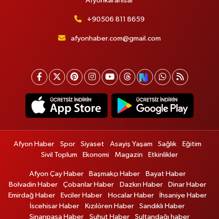
Afyonkarahisar
+90506 811 8659
afyonhaber.com@gmail.com
Afyon Haber
Spor
Siyaset
Asayiş Yaşam
Sağlık
Eğitim
Sivil Toplum
Ekonomi
Magazin
Etkinlikler
Afyon Çay Haber
Başmakçı Haber
Bayat Haber
Bolvadin Haber
Çobanlar Haber
Dazkırı Haber
Dinar Haber
Emirdağ Haber
Evciler Haber
Hocalar Haber
İhsaniye Haber
İscehisar Haber
Kızılören Haber
Sandıklı Haber
Sinanpaşa Haber
Şuhut Haber
Sultandağı haber