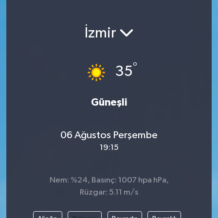
Magazin
İzmir
Etkinlikler
°
35
Güneşli
06 Ağustos Perşembe
19:15
Nem: %24, Basınç: 1007 hpa hPa,
Rüzgar: 5.11 m/s