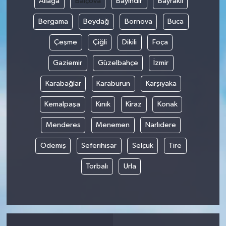
Aliağa
Balçova
Bayındır
Bayraklı
Bergama
Beydağ
Bornova
Buca
Çeşme
Çiğli
Dikili
Foça
Gaziemir
Güzelbahçe
İzmir
Karabağlar
Karaburun
Karşıyaka
Kemalpaşa
Kınık
Kiraz
Konak
Menderes
Menemen
Narlıdere
Ödemiş
Seferihisar
Selçuk
Tire
Torbalı
Urla