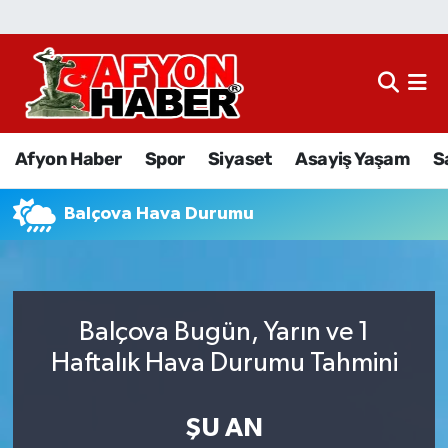
Afyon Haber
Siyaset
Afyon Haber
Spor
Siyaset
Asayiş Yaşam
S
Spor
Balçova Hava Durumu
Asayiş Yaşam
Sağlık
Balçova Bugün, Yarın ve 1
Eğitim
Haftalık Hava Durumu Tahmini
Sivil Toplum
ŞU AN
Ekonomi