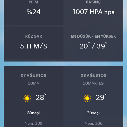
NEM
BASINÇ
%24
1007 HPA
hpa
RÜZGAR
EN DÜŞÜK / EN YÜKSEK
°
°
5.11 M/S
20
/ 39
07 AĞUSTOS
08 AĞUSTOS
CUMA
CUMARTESI
°
°
28
29
Güneşli
Güneşli
Nem: %39
Nem: %36