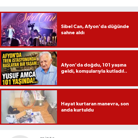
Sibel Can, Afyon'da düğünde
sahne aldı
Afyon'da doğdu, 101 yaşına
geldi, komşularıyla kutladı!..
Hayat kurtaran manevra, son
anda kurtuldu