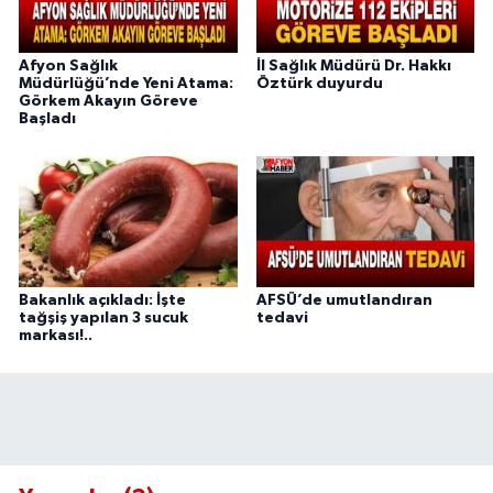
Afyon Sağlık
İl Sağlık Müdürü Dr. Hakkı
Müdürlüğü’nde Yeni Atama:
Öztürk duyurdu
Görkem Akayın Göreve
Başladı
Bakanlık açıkladı: İşte
AFSÜ’de umutlandıran
tağşiş yapılan 3 sucuk
tedavi
markası!..