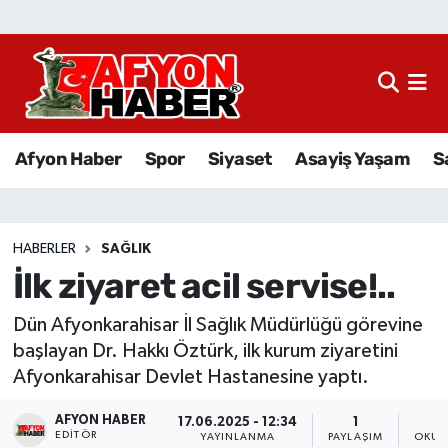
Afyon Haber
Siyaset
Afyon Haber
Spor
Siyaset
Asayiş Yaşam
S
Spor
Asayiş Yaşam
HABERLER
SAĞLIK
İlk ziyaret acil servise!..
Sağlık
Dün Afyonkarahisar İl Sağlık Müdürlüğü görevine
Eğitim
başlayan Dr. Hakkı Öztürk, ilk kurum ziyaretini
Afyonkarahisar Devlet Hastanesine yaptı.
Sivil Toplum
AFYON HABER
17.06.2025 - 12:34
1
Ekonomi
EDITÖR
YAYINLANMA
PAYLAŞIM
OKUN