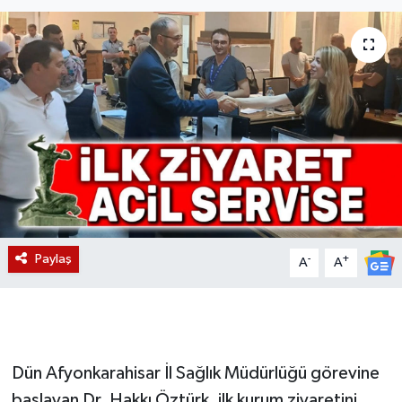
Magazin
Etkinlikler
Paylaş
-
+
A
A
Dün Afyonkarahisar İl Sağlık Müdürlüğü görevine
başlayan Dr. Hakkı Öztürk, ilk kurum ziyaretini