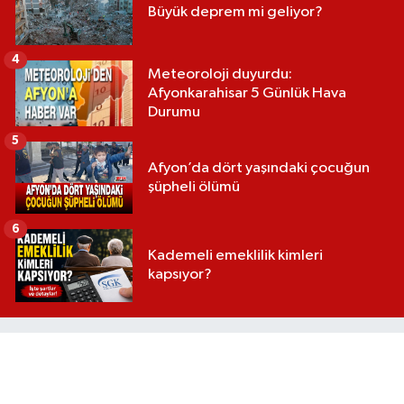
Büyük deprem mi geliyor?
4
Meteoroloji duyurdu:
Afyonkarahisar 5 Günlük Hava
Durumu
5
Afyon’da dört yaşındaki çocuğun
şüpheli ölümü
6
Kademeli emeklilik kimleri
kapsıyor?