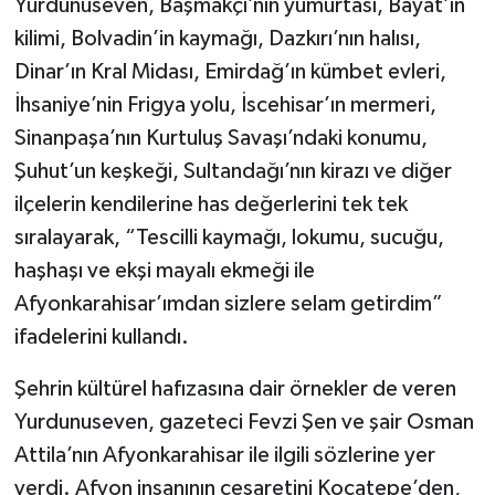
Yurdunuseven, Başmakçı’nın yumurtası, Bayat’ın
kilimi, Bolvadin’in kaymağı, Dazkırı’nın halısı,
Dinar’ın Kral Midası, Emirdağ’ın kümbet evleri,
İhsaniye’nin Frigya yolu, İscehisar’ın mermeri,
Sinanpaşa’nın Kurtuluş Savaşı’ndaki konumu,
Şuhut’un keşkeği, Sultandağı’nın kirazı ve diğer
ilçelerin kendilerine has değerlerini tek tek
sıralayarak, “Tescilli kaymağı, lokumu, sucuğu,
haşhaşı ve ekşi mayalı ekmeği ile
Afyonkarahisar’ımdan sizlere selam getirdim”
ifadelerini kullandı.
Şehrin kültürel hafızasına dair örnekler de veren
Yurdunuseven, gazeteci Fevzi Şen ve şair Osman
Attila’nın Afyonkarahisar ile ilgili sözlerine yer
verdi. Afyon insanının cesaretini Kocatepe’den,