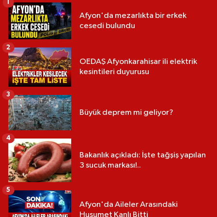
1
Afyon'da mezarlıkta bir erkek
cesedi bulundu
2
OEDAŞ Afyonkarahisar ili elektrik
kesintileri duyurusu
3
Büyük deprem mi geliyor?
4
Bakanlık açıkladı: İşte tağşiş yapılan
3 sucuk markası!..
5
Afyon'da Aileler Arasındaki
Husumet Kanlı Bitti