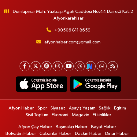
Dumlupınar Mah. Yüzbaşı Agah Caddesi No:44 Daire:3 Kat:2
Afyonkarahisar
+90506 811 8659
afyonhaber.com@gmail.com
Afyon Haber
Spor
Siyaset
Asayiş Yaşam
Sağlık
Eğitim
Sivil Toplum
Ekonomi
Magazin
Etkinlikler
Afyon Çay Haber
Başmakçı Haber
Bayat Haber
Bolvadin Haber
Çobanlar Haber
Dazkırı Haber
Dinar Haber