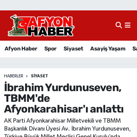
Afyon Haber
Siyaset
Afyon Haber
Spor
Siyaset
Asayiş Yaşam
S
Spor
Asayiş Yaşam
HABERLER
SIYASET
İbrahim Yurdunuseven,
Sağlık
TBMM'de
Eğitim
Afyonkarahisar'ı anlattı
Sivil Toplum
AK Parti Afyonkarahisar Milletvekili ve TBMM
Başkanlık Divanı Üyesi Av. İbrahim Yurdunuseven,
Ekonomi
Türkiye Büyük Millet Meclisi Genel Kurulu’nda