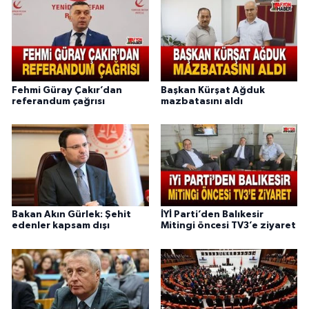
Fehmi Güray Çakır’dan
Başkan Kürşat Ağduk
referandum çağrısı
mazbatasını aldı
Bakan Akın Gürlek: Şehit
İYİ Parti’den Balıkesir
edenler kapsam dışı
Mitingi öncesi TV3’e ziyaret