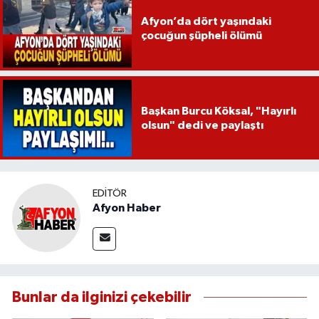
Afyon’da dört yaşındaki
çocuğun şüpheli ölümü
Başkan Burcu Köksal, "Hayırlı
olsun" dedi ve paylaştı
EDITÖR
Afyon Haber
Bunlar da ilginizi çekebilir