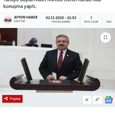
konuşma yaptı.
Magazin
AFYON HABER
02.12.2025 - 22:53
1
EDITÖR
Etkinlikler
YAYINLANMA
PAYLAŞIM
OKUN
Paylaş
-
+
A
A