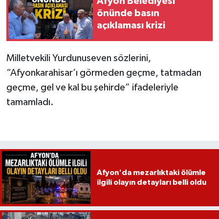
Afyon Belediyesi
önünde basın
açıklaması krizi
Milletvekili Yurdunuseven sözlerini,
“Afyonkarahisar’ı görmeden geçme, tatmadan
geçme, gel ve kal bu şehirde” ifadeleriyle
tamamladı.
Afyon'da mezarlıktaki ölümle
ilgili olayın detayları belli oldu