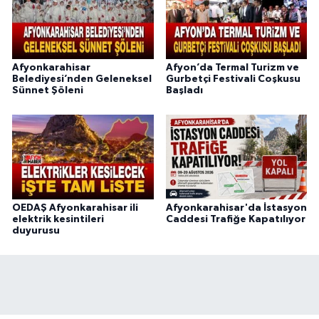
Afyonkarahisar
Afyon’da Termal Turizm ve
Belediyesi’nden Geleneksel
Gurbetçi Festivali Coşkusu
Sünnet Şöleni
Başladı
OEDAŞ Afyonkarahisar ili
Afyonkarahisar'da İstasyon
elektrik kesintileri
Caddesi Trafiğe Kapatılıyor
duyurusu