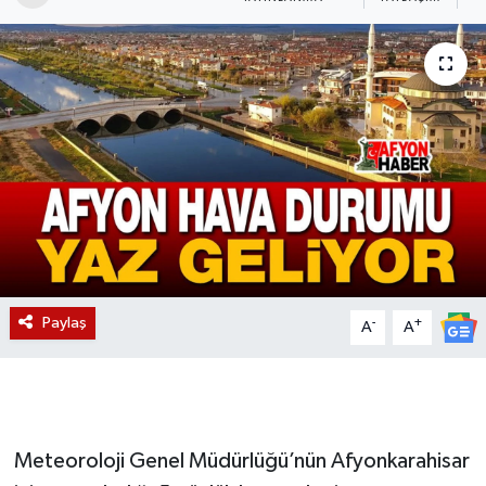
Magazin
Etkinlikler
Paylaş
-
+
A
A
Meteoroloji Genel Müdürlüğü’nün Afyonkarahisar