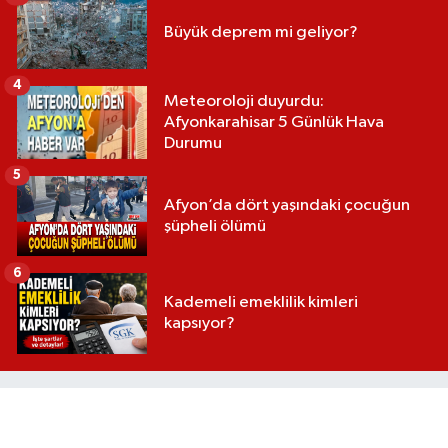
Büyük deprem mi geliyor?
4
Meteoroloji duyurdu:
Afyonkarahisar 5 Günlük Hava
Durumu
5
Afyon’da dört yaşındaki çocuğun
şüpheli ölümü
6
Kademeli emeklilik kimleri
kapsıyor?