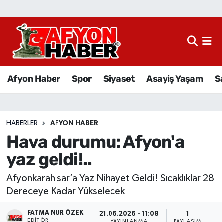
Afyon Haber
Siyaset
Afyon Haber
Spor
Siyaset
Asayiş Yaşam
S
Spor
Asayiş Yaşam
HABERLER
AFYON HABER
Hava durumu: Afyon'a
Sağlık
yaz geldi!..
Eğitim
Afyonkarahisar’a Yaz Nihayet Geldi! Sıcaklıklar 28
Sivil Toplum
Dereceye Kadar Yükselecek
FATMA NUR ÖZEK
Ekonomi
21.06.2026 - 11:08
1
EDITÖR
YAYINLANMA
PAYLAŞIM
O