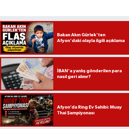
Bakan Akın Gürlek'ten
Afyon'daki olayla ilgili açıklama
İBAN'a yanlış gönderilen para
nasıl geri alınır?
Afyon’da Ring Ev Sahibi: Muay
Thai Şampiyonası