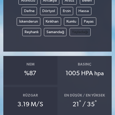
Altınözü
Antakya
Arsuz
Belen
Defne
Dörtyol
Erzin
Hassa
İskenderun
Kırıkhan
Kumlu
Payas
Reyhanlı
Samandağ
Yayladağı
NEM
BASINÇ
%87
1005 HPA
hpa
RÜZGAR
EN DÜŞÜK / EN YÜKSEK
°
°
3.19 M/S
21
/ 35