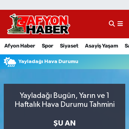
Afyon Haber
Siyaset
Afyon Haber
Spor
Siyaset
Asayiş Yaşam
S
Spor
Yayladağı Hava Durumu
Asayiş Yaşam
Sağlık
Yayladağı Bugün, Yarın ve 1
Eğitim
Haftalık Hava Durumu Tahmini
Sivil Toplum
ŞU AN
Ekonomi