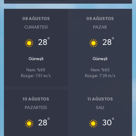
08 AĞUSTOS
09 AĞUSTOS
CUMARTESI
PAZAR
°
°
28
28
Güneşli
Güneşli
Nem: %69
Nem: %65
Rüzgar: 7.61 m/s
Rüzgar: 7.39 m/s
10 AĞUSTOS
11 AĞUSTOS
PAZARTESI
SALI
°
°
28
30