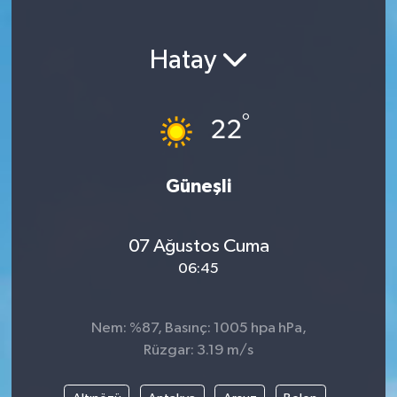
Magazin
Hatay
Etkinlikler
°
22
Güneşli
07 Ağustos Cuma
06:45
Nem: %87, Basınç: 1005 hpa hPa,
Rüzgar: 3.19 m/s