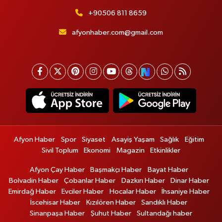
+90506 811 8659
afyonhaber.com@gmail.com
Afyon Haber
Spor
Siyaset
Asayiş Yaşam
Sağlık
Eğitim
Sivil Toplum
Ekonomi
Magazin
Etkinlikler
Afyon Çay Haber
Başmakçı Haber
Bayat Haber
Bolvadin Haber
Çobanlar Haber
Dazkırı Haber
Dinar Haber
Emirdağ Haber
Evciler Haber
Hocalar Haber
İhsaniye Haber
İscehisar Haber
Kızılören Haber
Sandıklı Haber
Sinanpaşa Haber
Şuhut Haber
Sultandağı haber