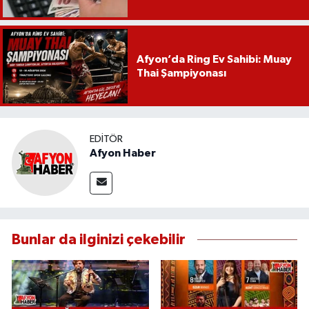
Afyon’da Ring Ev Sahibi: Muay
Thai Şampiyonası
EDITÖR
Afyon Haber
Bunlar da ilginizi çekebilir