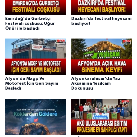
Emirdağ’da Gurbetçi
Dazkırı’da festival heyecanı
Festivali coşkusu: Uğur
başlıyor!
Önür ile başladı
Afyon’da Mxgp Ve
Afyonkarahisar’da Yaz
Motofest İçin Geri Sayım
Akşamına Yeşilçam
Başladı
Dokunuşu