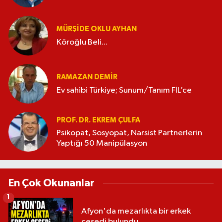
MÜRŞIDE OKLU AYHAN
Köroğlu Beli...
RAMAZAN DEMİR
Ev sahibi Türkiye; Sunum/Tanım FİL’ce
PROF. DR. EKREM ÇULFA
Psikopat, Sosyopat, Narsist Partnerlerin
Yaptığı 50 Manipülasyon
En Çok Okunanlar
1
Afyon'da mezarlıkta bir erkek
cesedi bulundu