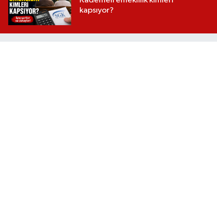
Kademeli emeklilik kimleri
kapsıyor?