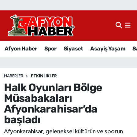
Afyon Haber
Siyaset
Afyon Haber
Spor
Siyaset
Asayiş Yaşam
S
Spor
Asayiş Yaşam
HABERLER
ETKINLIKLER
Halk Oyunları Bölge
Sağlık
Müsabakaları
Eğitim
Afyonkarahisar’da
başladı
Sivil Toplum
Afyonkarahisar, geleneksel kültürün ve sporun
Ekonomi