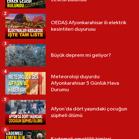
2
OEDAŞ Afyonkarahisar ili elektrik
kesintileri duyurusu
3
Büyük deprem mi geliyor?
4
Meteoroloji duyurdu:
Afyonkarahisar 5 Günlük Hava
Durumu
5
Afyon’da dört yaşındaki çocuğun
şüpheli ölümü
6