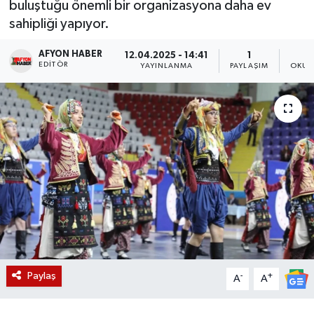
buluştuğu önemli bir organizasyona daha ev
sahipliği yapıyor.
Magazin
AFYON HABER
12.04.2025 - 14:41
1
Etkinlikler
EDITÖR
YAYINLANMA
PAYLAŞIM
OKUN
Paylaş
-
+
A
A