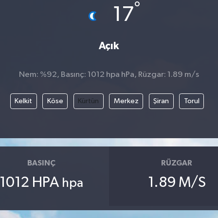
°
17
Açık
Nem: %92, Basınç: 1012 hpa hPa, Rüzgar: 1.89 m/s
Kelkit
Köse
Kürtün
Merkez
Şiran
Torul
BASINÇ
RÜZGAR
1012 HPA
1.89 M/S
hpa