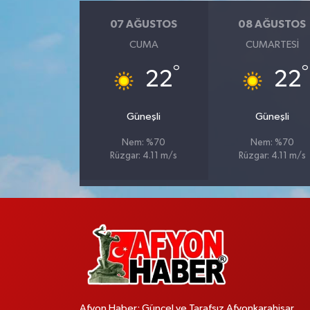
07 AĞUSTOS
08 AĞUSTOS
CUMA
CUMARTESI
°
°
22
22
Güneşli
Güneşli
Nem: %70
Nem: %70
Rüzgar: 4.11 m/s
Rüzgar: 4.11 m/s
Afyon Haber; Güncel ve Tarafsız Afyonkarahisar