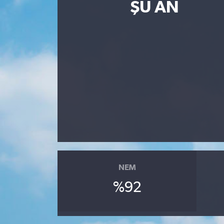
ŞU AN
Magazin
Etkinlikler
NEM
%92