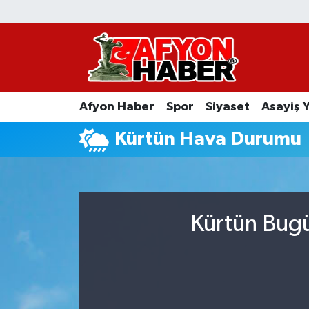
Afyon Haber
Siyaset
Afyon Haber
Spor
Siyaset
Asayiş 
Spor
Kürtün Hava Durumu
Asayiş Yaşam
Sağlık
Kürtün Bugü
Eğitim
Sivil Toplum
Ekonomi