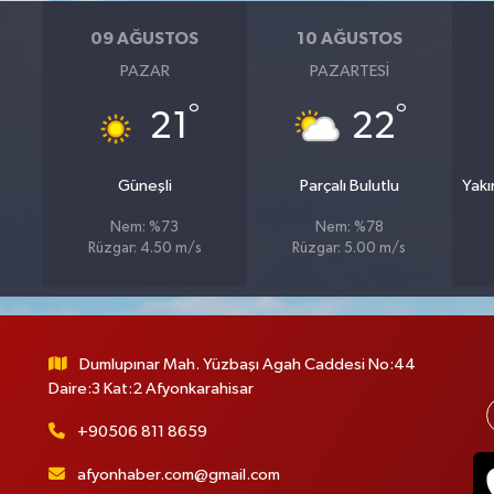
09 AĞUSTOS
10 AĞUSTOS
PAZAR
PAZARTESI
°
°
21
22
Güneşli
Parçalı Bulutlu
Yakı
Nem: %73
Nem: %78
Rüzgar: 4.50 m/s
Rüzgar: 5.00 m/s
Dumlupınar Mah. Yüzbaşı Agah Caddesi No:44
Daire:3 Kat:2 Afyonkarahisar
+90506 811 8659
afyonhaber.com@gmail.com