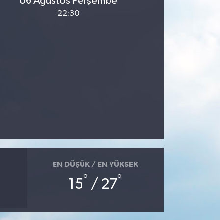
06 Ağustos Perşembe
22:30
EN DÜŞÜK / EN YÜKSEK
°
°
15
/ 27