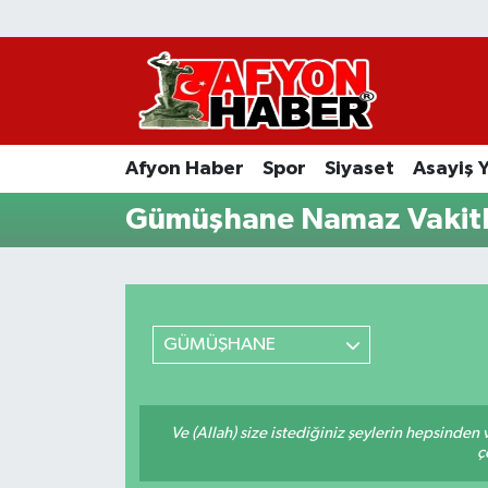
Afyon Haber
Siyaset
Afyon Haber
Spor
Siyaset
Asayiş 
Spor
Gümüşhane Namaz Vakitl
Asayiş Yaşam
Sağlık
GÜMÜŞHANE
Eğitim
Sivil Toplum
Ve (Allah) size istediğiniz şeylerin hepsinden v
ç
Ekonomi