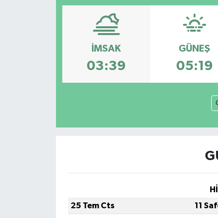
Magazin
Etkinlikler
İMSAK
GÜNEŞ
03:39
05:19
G
H
25 Tem Cts
11 Sa