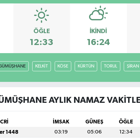
ÖĞLE
İKINDI
12:33
16:24
GÜMÜŞHANE
KELKİT
KÖSE
KÜRTÜN
TORUL
ŞİRAN
ÜMÜŞHANE AYLIK NAMAZ VAKITLE
İCRİ
İMSAK
GÜNEŞ
ÖĞLE
fer 1448
03:19
05:06
12:34