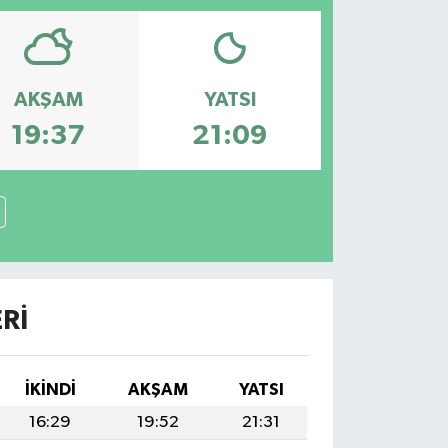
AKŞAM
YATSI
19:37
21:09
RI
İKINDI
AKŞAM
YATSI
16:29
19:52
21:31