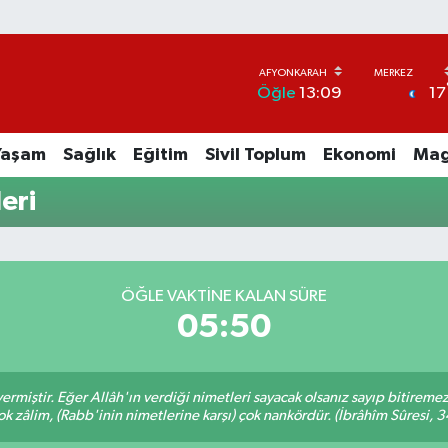
17
Öğle
13:09
Yaşam
Sağlık
Eğitim
Sivil Toplum
Ekonomi
Mag
eri
ÖĞLE VAKTINE KALAN SÜRE
05:50
ermiştir. Eğer Allâh'ın verdiği nimetleri sayacak olsanız sayıp bitiremez
ok zâlim, (Rabb'inin nimetlerine karşı) çok nankördür. (İbrâhîm Sûresi, 3