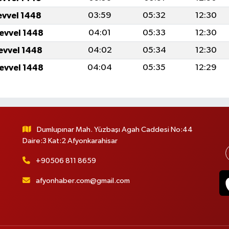
evvel 1448
03:59
05:32
12:30
levvel 1448
04:01
05:33
12:30
levvel 1448
04:02
05:34
12:30
levvel 1448
04:04
05:35
12:29
Dumlupınar Mah. Yüzbaşı Agah Caddesi No:44
Daire:3 Kat:2 Afyonkarahisar
+90506 811 8659
afyonhaber.com@gmail.com