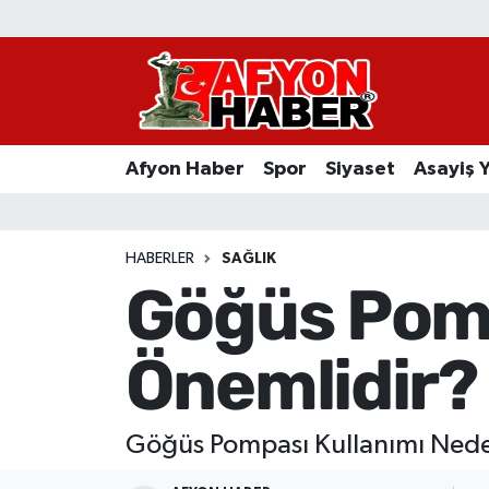
Afyon Haber
Siyaset
Afyon Haber
Spor
Siyaset
Asayiş 
Spor
Asayiş Yaşam
HABERLER
SAĞLIK
Göğüs Pomp
Sağlık
Önemlidir?
Eğitim
Sivil Toplum
Göğüs Pompası Kullanımı Ned
Ekonomi