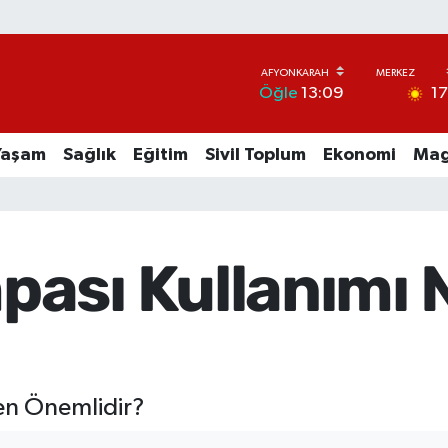
1
Öğle
13:09
Yaşam
Sağlık
Eğitim
Sivil Toplum
Ekonomi
Mag
ası Kullanımı
en Önemlidir?