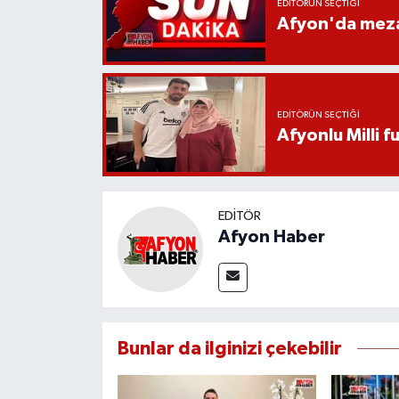
EDITÖRÜN SEÇTIĞI
Afyon'da mezar
EDITÖRÜN SEÇTIĞI
Afyonlu Milli 
EDITÖR
Afyon Haber
Bunlar da ilginizi çekebilir