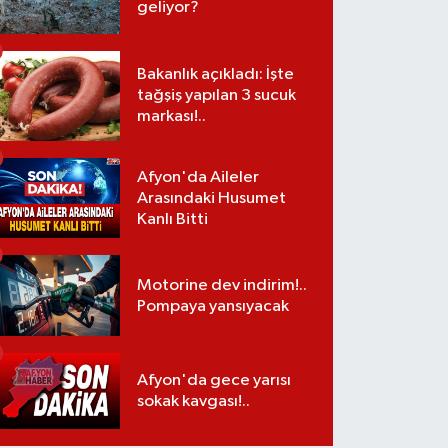
geliyor?
Bakanlık açıkladı: İşte
tağşiş yapılan 3 sucuk
markası!..
Afyon'da Aileler
Arasındaki Husumet
Kanlı Bitti
Motorine dev indirim!..
Pompaya yansıyacak
Afyon'da gece yarısı
sokak kavgası!..