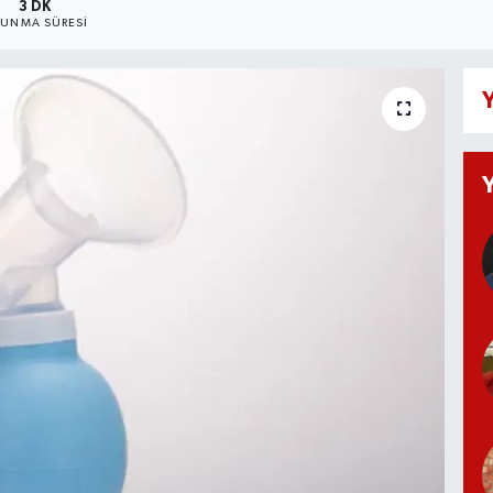
3 DK
UNMA SÜRESI
Y