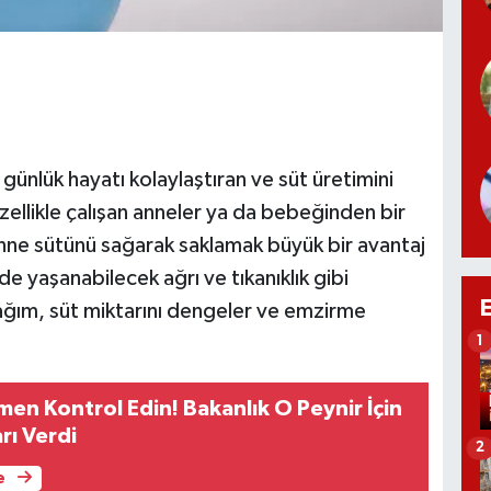
 günlük hayatı kolaylaştıran ve süt üretimini
ellikle çalışan anneler ya da bebeğinden bir
anne sütünü sağarak saklamak büyük bir avantaj
de yaşanabilecek ağrı ve tıkanıklık gibi
ağım, süt miktarını dengeler ve emzirme
1
en Kontrol Edin! Bakanlık O Peynir İçin
rı Verdi
2
e