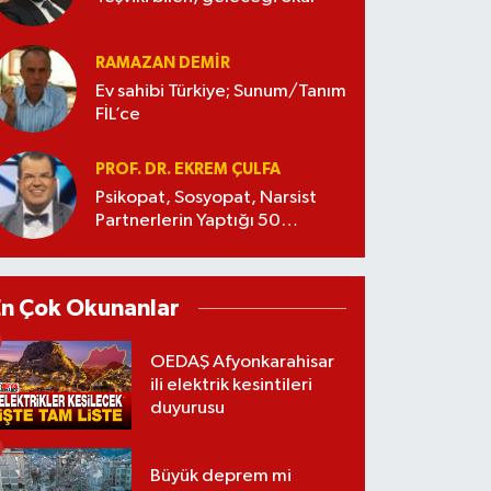
RAMAZAN DEMİR
Ev sahibi Türkiye; Sunum/Tanım
FİL’ce
PROF. DR. EKREM ÇULFA
Psikopat, Sosyopat, Narsist
Partnerlerin Yaptığı 50
Manipülasyon
En Çok Okunanlar
OEDAŞ Afyonkarahisar
ili elektrik kesintileri
duyurusu
Büyük deprem mi