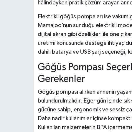
hâlindeyken pratik çözüm arayan annele
Elektrikli göğüs pompaları ise vakum g
Mamajoo’nun sunduğu elektrikli modell
dijital ekran gibi özellikleri ile öne çı
üretimi konusunda desteğe ihtiyaç duy
dahili batarya ve USB şarj seçeneği, ku
Göğüs Pompası Seçerk
Gerekenler
Göğüs pompası alırken annenin yaşam 
bulundurulmalıdır. Eğer gün içinde sık 
gücüne sahip, ergonomik ve sessiz çalış
Daha nadir kullanımlar içinse kompakt v
Kullanılan malzemelerin BPA içermemes