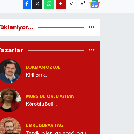
-
+
A
A
ükleniyor...
Yazarlar
LOKMAN ÖZKUL
Kirli çark...
MÜRŞIDE OKLU AYHAN
Köroğlu Beli...
EMRE BURAK TAĞ
Teşviki bilen, geleceği okur