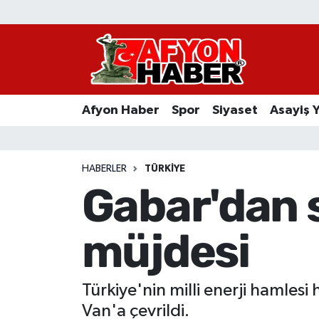
Afyon Haber
Siyaset
Afyon Haber
Spor
Siyaset
Asayiş 
Spor
Asayiş Yaşam
HABERLER
TÜRKIYE
Gabar'dan 
Sağlık
müjdesi
Eğitim
Sivil Toplum
Türkiye'nin milli enerji hamlesi
Ekonomi
Van'a çevrildi.