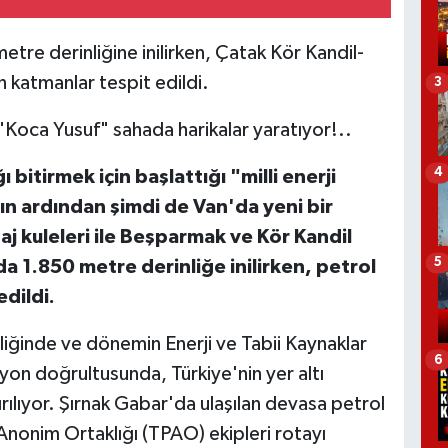
re derinliğine inilirken, Çatak Kör Kandil-
n katmanlar tespit edildi.
3
"Koca Yusuf" sahada harikalar yaratıyor!..
4
 bitirmek için başlattığı "milli enerji
ın ardından şimdi de Van'da yeni bir
ndaj kuleleri ile Beşparmak ve Kör Kandil
5
a 1.850 metre derinliğe inilirken, petrol
dildi.
iğinde ve dönemin Enerji ve Tabii Kaynaklar
6
zyon doğrultusunda, Türkiye'nin yer altı
rılıyor. Şırnak Gabar'da ulaşılan devasa petrol
 Anonim Ortaklığı (TPAO) ekipleri rotayı