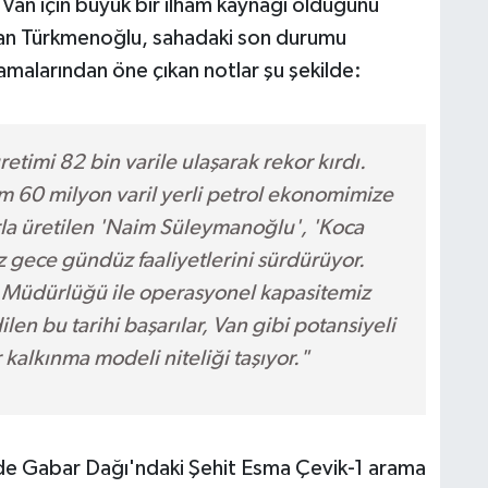
n Van için büyük bir ilham kaynağı olduğunu
yhan Türkmenoğlu, sahadaki son durumu
malarından öne çıkan notlar şu şekilde:
timi 82 bin varile ulaşarak rekor kırdı.
 60 milyon varil yerli petrol ekonomimize
rla üretilen 'Naim Süleymanoğlu', 'Koca
z gece gündüz faaliyetlerini sürdürüyor.
 Müdürlüğü ile operasyonel kapasitemiz
len bu tarihi başarılar, Van gibi potansiyeli
r kalkınma modeli niteliği taşıyor."
de Gabar Dağı'ndaki Şehit Esma Çevik-1 arama