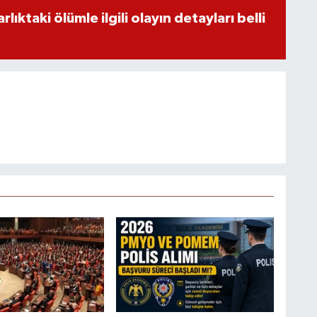
ıktaki ölümle ilgili olayın detayları belli