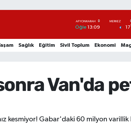
17
Öğle
13:09
Yaşam
Sağlık
Eğitim
Sivil Toplum
Ekonomi
Mag
sonra Van'da pe
 hız kesmiyor! Gabar'daki 60 milyon varilli