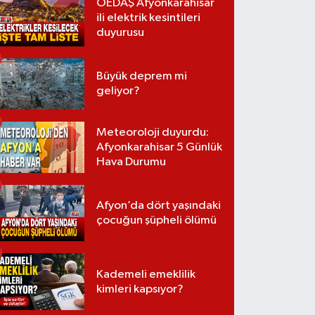
OEDAŞ Afyonkarahisar
ili elektrik kesintileri
duyurusu
Büyük deprem mi
geliyor?
Meteoroloji duyurdu:
Afyonkarahisar 5 Günlük
Hava Durumu
Afyon’da dört yaşındaki
çocuğun şüpheli ölümü
Kademeli emeklilik
kimleri kapsıyor?