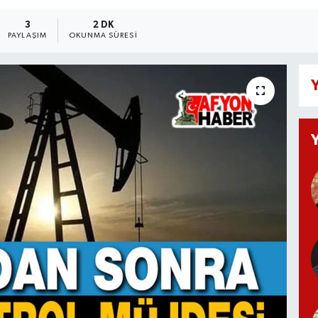
3
2 DK
PAYLAŞIM
OKUNMA SÜRESI
Y