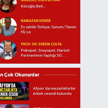
MÜRŞIDE OKLU AYHAN
Köroğlu Beli...
RAMAZAN DEMİR
Ev sahibi Türkiye; Sunum/Tanım
FİL’ce
PROF. DR. EKREM ÇULFA
Psikopat, Sosyopat, Narsist
Partnerlerin Yaptığı 50
Manipülasyon
En Çok Okunanlar
Afyon'da mezarlıkta bir
erkek cesedi bulundu