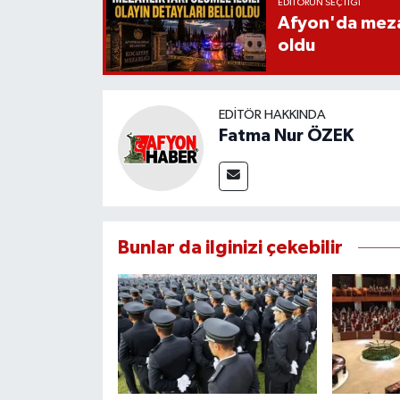
EDITÖRÜN SEÇTIĞI
Afyon'da mezarl
oldu
EDITÖR HAKKINDA
Fatma Nur ÖZEK
Bunlar da ilginizi çekebilir