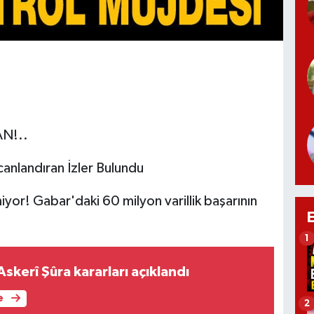
N!..
canlandıran İzler Bulundu
miyor! Gabar'daki 60 milyon varillik başarının
1
kerî Şûra kararları açıklandı
e
2