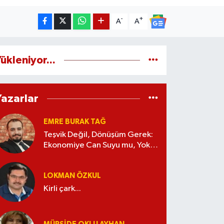
-
+
A
A
ükleniyor...
Yazarlar
EMRE BURAK TAĞ
Teşvik Değil, Dönüşüm Gerek:
Ekonomiye Can Suyu mu, Yoksa
Kaynak İsrafı mı?
LOKMAN ÖZKUL
Kirli çark...