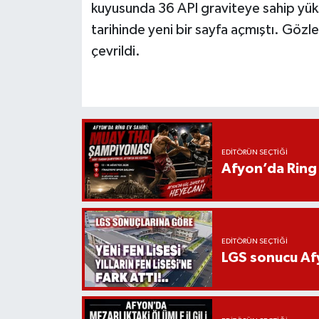
kuyusunda 36 API graviteye sahip yükse
tarihinde yeni bir sayfa açmıştı. Gözl
çevrildi.
EDITÖRÜN SEÇTIĞI
Afyon’da Ring 
EDITÖRÜN SEÇTIĞI
LGS sonucu Afy