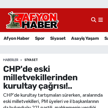
Afyon Haber
Siyaset
Afyon Haber
Spor
Siyaset
Asayiş Yaşam
S
Spor
Asayiş Yaşam
HABERLER
SIYASET
CHP'de eski
Sağlık
milletvekillerinden
Eğitim
kurultay çağrısı!..
Sivil Toplum
CHP’de kurultay tartışmaları sürerken, aralarında
eski milletvekilleri, PM üyeleri ve il başkanlarının
Ekonomi
da bulunduğu 221 partili, mahkemenin verdiği