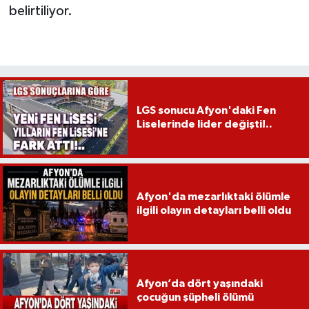
belirtiliyor.
LGS sonucu Afyon'daki Fen
Liselerinde lider değişti!..
Afyon'da mezarlıktaki ölümle
ilgili olayın detayları belli oldu
Afyon’da dört yaşındaki
çocuğun şüpheli ölümü