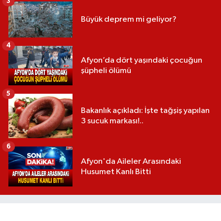
3
Büyük deprem mi geliyor?
4
Afyon’da dört yaşındaki çocuğun
şüpheli ölümü
5
Bakanlık açıkladı: İşte tağşiş yapılan
3 sucuk markası!..
6
Afyon'da Aileler Arasındaki
Husumet Kanlı Bitti