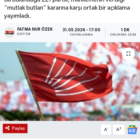
“mutlak butlan” kararına karşı ortak bir açıklama
Magazin
yayımladı.
Etkinlikler
FATMA NUR ÖZEK
31.05.2026 - 17:00
1 DK
EDITÖR
YAYINLANMA
OKUNMA SÜRES
Paylaş
-
+
A
A