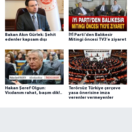
Bakan Akın Gürlek: Şehit
İYİ Parti’den Balıkesir
edenler kapsam dışı
Mitingi öncesi TV3’e ziyaret
Hakan Şeref Olgun:
Terörsüz Türkiye çerçeve
Vicdanım rahat, başım dik!..
yasa önerisine imza
verenler vermeyenler