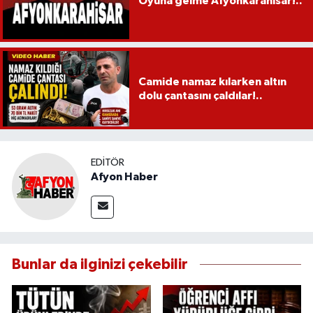
Oyuna gelme Afyonkarahisar!..
Camide namaz kılarken altın
dolu çantasını çaldılar!..
EDITÖR
Afyon Haber
Bunlar da ilginizi çekebilir