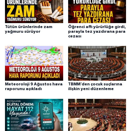
Tütün ürünlerinde zam
Öğrenci affı yürürlüğe girdi,
yağmuru sürüyor
parayla tez yazdırana para
cezası
Meteoroloji 9 Ağustos hava
TBMM’den çocuk suçlarına
raporunu açıkladı
ilişkin yeni düzenleme