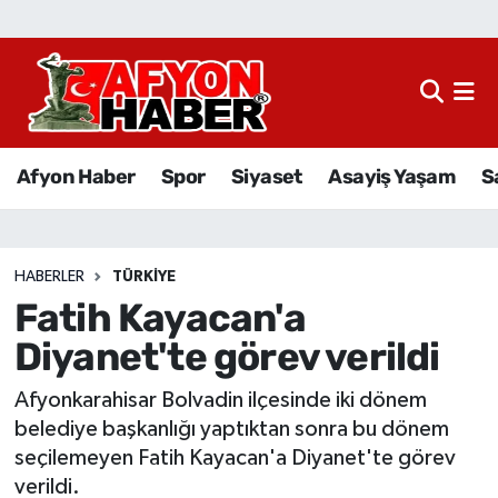
Afyon Haber
Siyaset
Afyon Haber
Spor
Siyaset
Asayiş Yaşam
S
Spor
Asayiş Yaşam
HABERLER
TÜRKIYE
Fatih Kayacan'a
Sağlık
Diyanet'te görev verildi
Eğitim
Afyonkarahisar Bolvadin ilçesinde iki dönem
Sivil Toplum
belediye başkanlığı yaptıktan sonra bu dönem
seçilemeyen Fatih Kayacan'a Diyanet'te görev
Ekonomi
verildi.