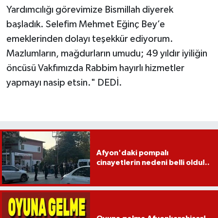
Yardımcılığı görevimize Bismillah diyerek
başladık. Selefim Mehmet Eğinç Bey’e
emeklerinden dolayı teşekkür ediyorum.
Mazlumların, mağdurların umudu; 49 yıldır iyiliğin
öncüsü Vakfımızda Rabbim hayırlı hizmetler
yapmayı nasip etsin." DEDİ.
Afyon'daki pompalı
cinayetlerin nedeni belli oldu!..