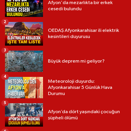
Afyon'da mezarlıkta bir erkek
cesedi bulundu
2
OEDAŞ Afyonkarahisar ili elektrik
kesintileri duyurusu
3
Büyük deprem mi geliyor?
4
Meteoroloji duyurdu:
Afyonkarahisar 5 Günlük Hava
Durumu
5
Afyon’da dört yaşındaki çocuğun
şüpheli ölümü