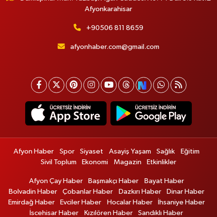
Afyonkarahisar
+90506 811 8659
afyonhaber.com@gmail.com
Afyon Haber
Spor
Siyaset
Asayiş Yaşam
Sağlık
Eğitim
Sivil Toplum
Ekonomi
Magazin
Etkinlikler
Afyon Çay Haber
Başmakçı Haber
Bayat Haber
Bolvadin Haber
Çobanlar Haber
Dazkırı Haber
Dinar Haber
Emirdağ Haber
Evciler Haber
Hocalar Haber
İhsaniye Haber
İscehisar Haber
Kızılören Haber
Sandıklı Haber