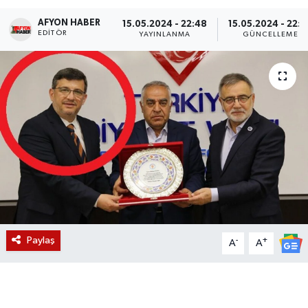
AFYON HABER
Magazin
15.05.2024 - 22:48
15.05.2024 - 22:5
EDITÖR
YAYINLANMA
GÜNCELLEME
Etkinlikler
Paylaş
-
+
A
A