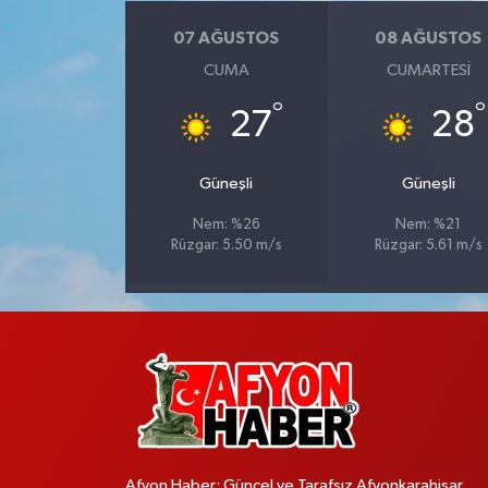
07 AĞUSTOS
08 AĞUSTOS
CUMA
CUMARTESI
°
°
27
28
Güneşli
Güneşli
Nem: %26
Nem: %21
Rüzgar: 5.50 m/s
Rüzgar: 5.61 m/s
Afyon Haber; Güncel ve Tarafsız Afyonkarahisar