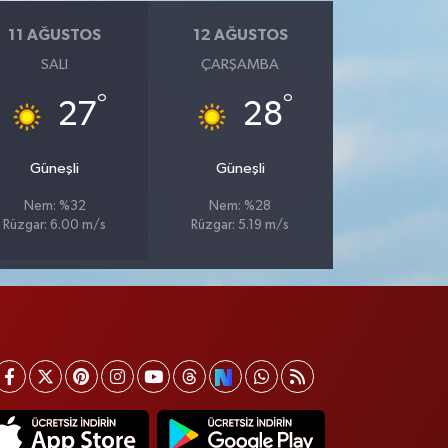
11 AĞUSTOS
12 AĞUSTOS
SALI
ÇARŞAMBA
°
°
27
28
Güneşli
Güneşli
Nem: %32
Nem: %28
Rüzgar: 6.00 m/s
Rüzgar: 5.19 m/s