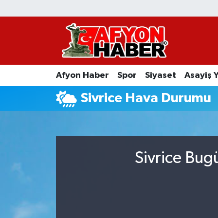
Afyon Haber
Siyaset
Afyon Haber
Spor
Siyaset
Asayiş 
Spor
Sivrice Hava Durumu
Asayiş Yaşam
Sağlık
Sivrice Bug
Eğitim
Sivil Toplum
Ekonomi