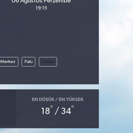
06 Ağustos Perşembe
19:15
Merkez
Palu
Sivrice
EN DÜŞÜK / EN YÜKSEK
°
°
18
/ 34