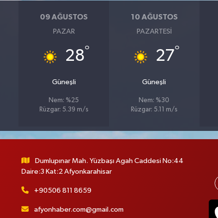
09 AĞUSTOS
10 AĞUSTOS
PAZAR
PAZARTESI
°
°
28
27
Güneşli
Güneşli
Nem: %25
Nem: %30
Rüzgar: 5.39 m/s
Rüzgar: 5.11 m/s
Dumlupınar Mah. Yüzbaşı Agah Caddesi No:44
Daire:3 Kat:2 Afyonkarahisar
+90506 811 8659
afyonhaber.com@gmail.com