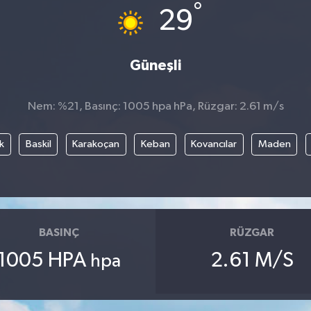
°
29
Güneşli
Nem: %21, Basınç: 1005 hpa hPa, Rüzgar: 2.61 m/s
k
Baskil
Karakoçan
Keban
Kovancılar
Maden
BASINÇ
RÜZGAR
1005 HPA
2.61 M/S
hpa