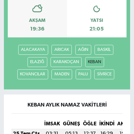
AKŞAM
YATSI
19:36
21:05
ALACAKAYA
ARICAK
AĞIN
BASKİL
ELAZIĞ
KARAKOÇAN
KEBAN
KOVANCILAR
MADEN
PALU
SİVRİCE
KEBAN AYLIK NAMAZ VAKITLERI
İMSAK
GÜNEŞ
ÖĞLE
İKINDI
AKŞA
25 Tem Cts
03:31
05:13
12:37
16:29
19:50