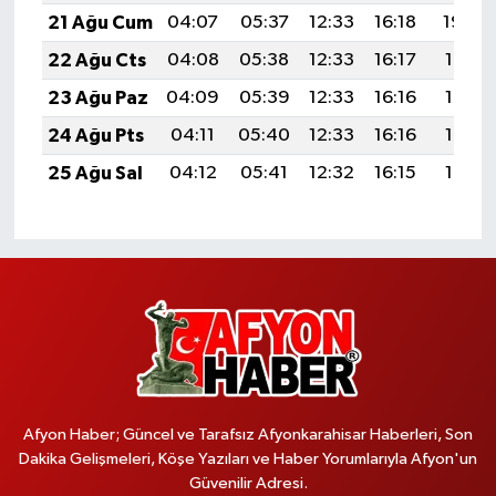
21 Ağu Cum
04:07
05:37
12:33
16:18
19:20
22 Ağu Cts
04:08
05:38
12:33
16:17
19:18
23 Ağu Paz
04:09
05:39
12:33
16:16
19:17
24 Ağu Pts
04:11
05:40
12:33
16:16
19:16
25 Ağu Sal
04:12
05:41
12:32
16:15
19:14
Afyon Haber; Güncel ve Tarafsız Afyonkarahisar Haberleri, Son
Dakika Gelişmeleri, Köşe Yazıları ve Haber Yorumlarıyla Afyon'un
Güvenilir Adresi.