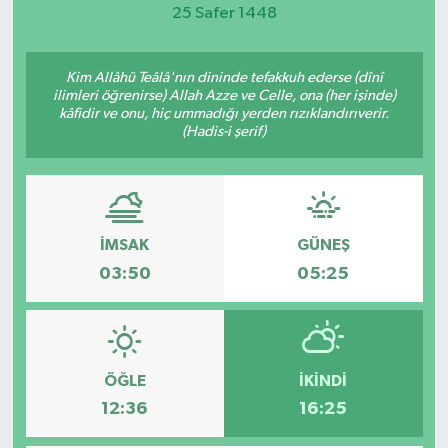
25 Safer 1448
Magazin
Kim Allâhü Teâlâ'nın dininde tefakkuh ederse (dînî
Etkinlikler
ilimleri öğrenirse) Allah Azze ve Celle, ona (her işinde)
kâfidir ve onu, hiç ummadığı yerden rızıklandırıverir.
(Hadis-i şerif)
İMSAK
GÜNEŞ
03:50
05:25
ÖĞLE
İKINDI
12:36
16:25