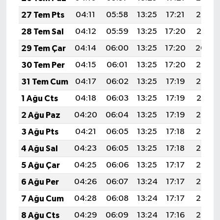
27 Tem Pts
04:11
05:58
13:25
17:21
20:42
28 Tem Sal
04:12
05:59
13:25
17:20
20:41
29 Tem Çar
04:14
06:00
13:25
17:20
20:40
30 Tem Per
04:15
06:01
13:25
17:20
20:39
31 Tem Cum
04:17
06:02
13:25
17:19
20:38
1 Ağu Cts
04:18
06:03
13:25
17:19
20:37
2 Ağu Paz
04:20
06:04
13:25
17:19
20:36
3 Ağu Pts
04:21
06:05
13:25
17:18
20:35
4 Ağu Sal
04:23
06:05
13:25
17:18
20:34
5 Ağu Çar
04:25
06:06
13:25
17:17
20:33
6 Ağu Per
04:26
06:07
13:24
17:17
20:32
7 Ağu Cum
04:28
06:08
13:24
17:17
20:30
8 Ağu Cts
04:29
06:09
13:24
17:16
20:29