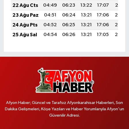
22 Ağu Cts
04:49
06:23
13:22
17:07
20:10
23 Ağu Paz
04:51
06:24
13:21
17:06
20:08
24 Ağu Pts
04:52
06:25
13:21
17:06
20:07
25 Ağu Sal
04:54
06:26
13:21
17:05
20:05
Afyon Haber; Güncel ve Tarafsız Afyonkarahisar Haberleri, Son
Dakika Gelişmeleri, Köşe Yazıları ve Haber Yorumlarıyla Afyon'un
Güvenilir Adresi.