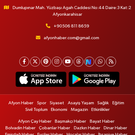
Dumlupınar Mah. Yüzbaşı Agah Caddesi No:44 Daire:3 Kat:2
Afyonkarahisar
+90506 811 8659
afyonhaber.com@gmail.com
Afyon Haber
Spor
Siyaset
Asayiş Yaşam
Sağlık
Eğitim
Sivil Toplum
Ekonomi
Magazin
Etkinlikler
Afyon Çay Haber
Başmakçı Haber
Bayat Haber
Bolvadin Haber
Çobanlar Haber
Dazkırı Haber
Dinar Haber
Emirdağ Haber
Evciler Haber
Hocalar Haber
İhsaniye Haber