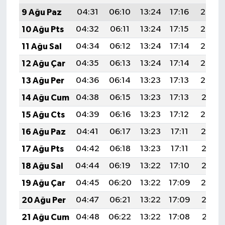
9 Ağu Paz
04:31
06:10
13:24
17:16
20:28
10 Ağu Pts
04:32
06:11
13:24
17:15
20:27
11 Ağu Sal
04:34
06:12
13:24
17:14
20:25
12 Ağu Çar
04:35
06:13
13:24
17:14
20:24
13 Ağu Per
04:36
06:14
13:23
17:13
20:23
14 Ağu Cum
04:38
06:15
13:23
17:13
20:21
15 Ağu Cts
04:39
06:16
13:23
17:12
20:20
16 Ağu Paz
04:41
06:17
13:23
17:11
20:19
17 Ağu Pts
04:42
06:18
13:23
17:11
20:17
18 Ağu Sal
04:44
06:19
13:22
17:10
20:16
19 Ağu Çar
04:45
06:20
13:22
17:09
20:14
20 Ağu Per
04:47
06:21
13:22
17:09
20:13
21 Ağu Cum
04:48
06:22
13:22
17:08
20:11