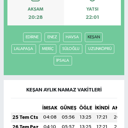
AKŞAM
YATSI
20:28
22:01
EDİRNE
ENEZ
HAVSA
KEŞAN
LALAPAŞA
MERİÇ
SÜLOĞLU
UZUNKÖPRÜ
İPSALA
KEŞAN AYLIK NAMAZ VAKITLERI
İMSAK
GÜNEŞ
ÖĞLE
İKINDI
AKŞA
25 Tem Cts
04:08
05:56
13:25
17:21
20:44
26 Tem Paz
04:10
05:57
13:25
17:21
20:43