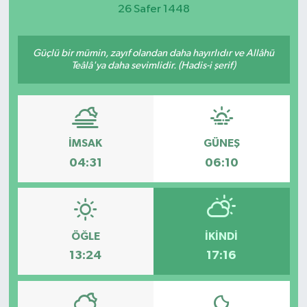
26 Safer 1448
Magazin
Güçlü bir mümin, zayıf olandan daha hayırlıdır ve Allâhü
Etkinlikler
Teâlâ'ya daha sevimlidir. (Hadis-i şerif)
İMSAK
GÜNEŞ
04:31
06:10
ÖĞLE
İKINDI
13:24
17:16