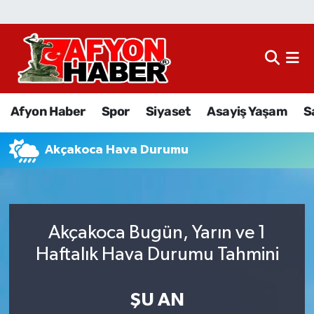
Afyon Haber
Siyaset
Afyon Haber
Spor
Siyaset
Asayiş Yaşam
S
Spor
Akçakoca Hava Durumu
Asayiş Yaşam
Sağlık
Akçakoca Bugün, Yarın ve 1
Eğitim
Haftalık Hava Durumu Tahmini
Sivil Toplum
ŞU AN
Ekonomi