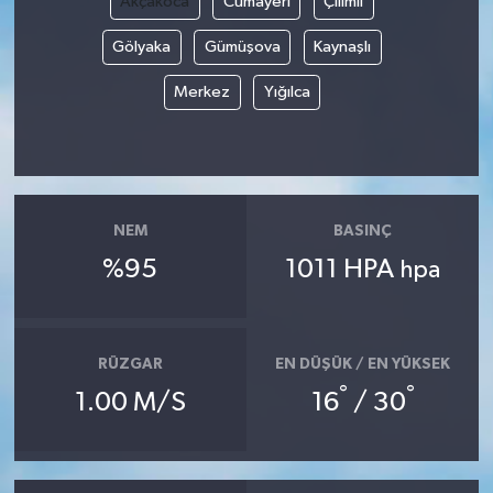
Akçakoca
Cumayeri
Çilimli
Gölyaka
Gümüşova
Kaynaşlı
Merkez
Yığılca
NEM
BASINÇ
%95
1011 HPA
hpa
RÜZGAR
EN DÜŞÜK / EN YÜKSEK
°
°
1.00 M/S
16
/ 30