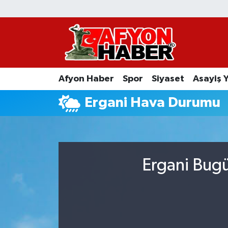
Afyon Haber
Siyaset
Afyon Haber
Spor
Siyaset
Asayiş 
Spor
Ergani Hava Durumu
Asayiş Yaşam
Sağlık
Ergani Bugü
Eğitim
Sivil Toplum
Ekonomi