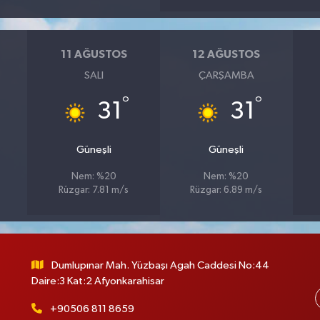
11 AĞUSTOS
12 AĞUSTOS
SALI
ÇARŞAMBA
°
°
31
31
Güneşli
Güneşli
Nem: %20
Nem: %20
Rüzgar: 7.81 m/s
Rüzgar: 6.89 m/s
Dumlupınar Mah. Yüzbaşı Agah Caddesi No:44
Daire:3 Kat:2 Afyonkarahisar
+90506 811 8659