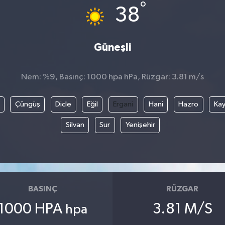
°
38
Güneşli
Nem: %9, Basınç: 1000 hpa hPa, Rüzgar: 3.81 m/s
Çüngüş
Dicle
Eğil
Ergani
Hani
Hazro
Kay
Silvan
Sur
Yenişehir
BASINÇ
RÜZGAR
1000 HPA
3.81 M/S
hpa