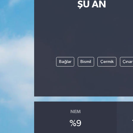
ŞU AN
Magazin
Etkinlikler
Bağlar
Bismil
Çermik
Çınar
NEM
%9