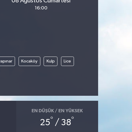
08 Ağustos Cumartesi
16:00
apınar
Kocaköy
Kulp
Lice
EN DÜŞÜK / EN YÜKSEK
°
°
25
/ 38