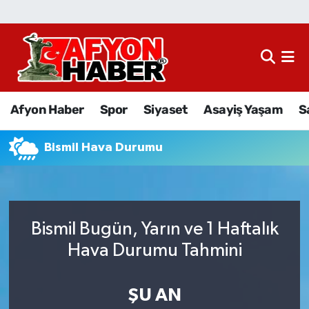
Afyon Haber
Siyaset
Afyon Haber
Spor
Siyaset
Asayiş Yaşam
S
Spor
Bismil Hava Durumu
Asayiş Yaşam
Sağlık
Bismil Bugün, Yarın ve 1 Haftalık
Eğitim
Hava Durumu Tahmini
Sivil Toplum
ŞU AN
Ekonomi