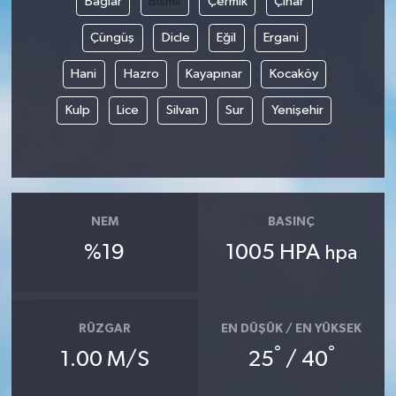
Bağlar
Bismil
Çermik
Çınar
Çüngüş
Dicle
Eğil
Ergani
Hani
Hazro
Kayapınar
Kocaköy
Kulp
Lice
Silvan
Sur
Yenişehir
NEM
BASINÇ
%19
1005 HPA
hpa
RÜZGAR
EN DÜŞÜK / EN YÜKSEK
°
°
1.00 M/S
25
/ 40