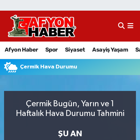
Afyon Haber
Siyaset
Afyon Haber
Spor
Siyaset
Asayiş Yaşam
S
Spor
Çermik Hava Durumu
Asayiş Yaşam
Sağlık
Çermik Bugün, Yarın ve 1
Eğitim
Haftalık Hava Durumu Tahmini
Sivil Toplum
ŞU AN
Ekonomi