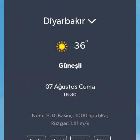
Magazin
Diyarbakır
Etkinlikler
°
36
Güneşli
07 Ağustos Cuma
18:30
Nem: %10, Basınç: 1000 hpa hPa,
Rüzgar: 1.81 m/s