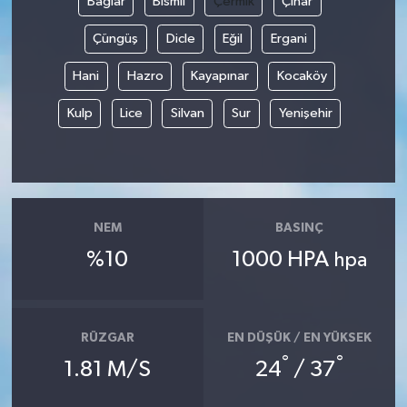
Bağlar
Bismil
Çermik
Çınar
Çüngüş
Dicle
Eğil
Ergani
Hani
Hazro
Kayapınar
Kocaköy
Kulp
Lice
Silvan
Sur
Yenişehir
NEM
BASINÇ
%10
1000 HPA
hpa
RÜZGAR
EN DÜŞÜK / EN YÜKSEK
°
°
1.81 M/S
24
/ 37