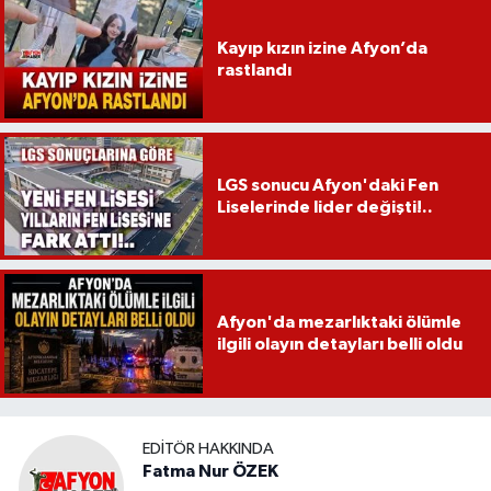
Kayıp kızın izine Afyon’da
rastlandı
LGS sonucu Afyon'daki Fen
Liselerinde lider değişti!..
Afyon'da mezarlıktaki ölümle
ilgili olayın detayları belli oldu
EDITÖR HAKKINDA
Fatma Nur ÖZEK