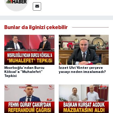
Bunlar da ilginizi çekebilir
Mısırlıoğlu'ndan Burcu
İzzet Ulvi Yönter çerçeve
Köksal'a "Muhalefet"
yasayı neden imzalamadı?
Tepkisi