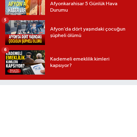
Afyonkarahisar 5 Günlük Hava
Durumu
5
Afyon’da dört yaşındaki çocuğun
şüpheli ölümü
6
Kademeli emeklilik kimleri
kapsıyor?