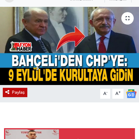
Magazin
Etkinlikler
Paylaş
-
+
A
A