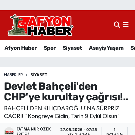
Afyon Haber
Siyaset
Afyon Haber
Spor
Siyaset
Asayiş Yaşam
S
Spor
Asayiş Yaşam
HABERLER
SIYASET
Devlet Bahçeli'den
Sağlık
CHP'ye kurultay çağrısı!..
Eğitim
BAHÇELİ'DEN KILIÇDAROĞLU'NA SÜRPRİZ
Sivil Toplum
ÇAĞRI! "Kongreye Gidin, Tarih 9 Eylül Olsun"
FATMA NUR ÖZEK
Ekonomi
27.05.2026 - 07:25
1
EDITÖR
YAYINLANMA
PAYLAŞIM
O