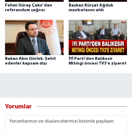
Fehmi Güray Çakır’dan
Başkan Kürşat Ağduk
referandum çağrısı
mazbatasını aldı
Bakan Akın Gürlek: Şehit
İYİ Parti’den Balıkesir
edenler kapsam dışı
Mitingi öncesi TV3’e ziyaret
Yorumlar