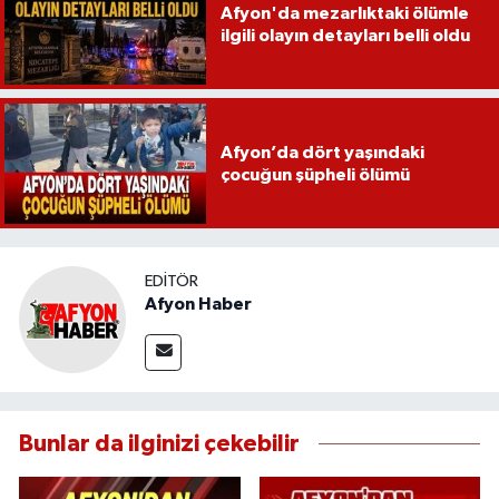
Afyon'da mezarlıktaki ölümle
ilgili olayın detayları belli oldu
Afyon’da dört yaşındaki
çocuğun şüpheli ölümü
EDITÖR
Afyon Haber
Bunlar da ilginizi çekebilir