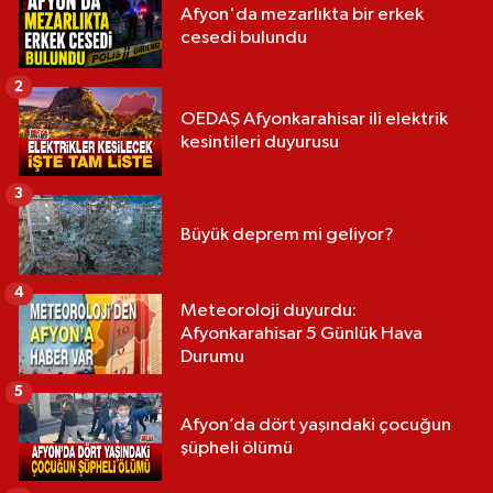
Afyon'da mezarlıkta bir erkek
cesedi bulundu
2
OEDAŞ Afyonkarahisar ili elektrik
kesintileri duyurusu
3
Büyük deprem mi geliyor?
4
Meteoroloji duyurdu:
Afyonkarahisar 5 Günlük Hava
Durumu
5
Afyon’da dört yaşındaki çocuğun
şüpheli ölümü