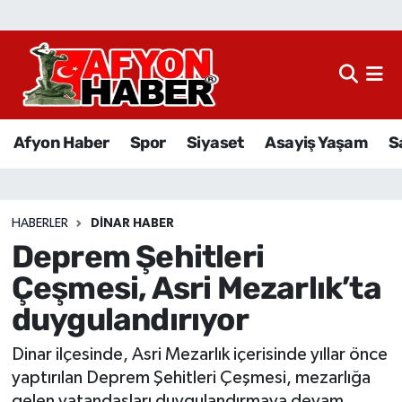
Afyon Haber
Siyaset
Afyon Haber
Spor
Siyaset
Asayiş Yaşam
S
Spor
Asayiş Yaşam
HABERLER
DINAR HABER
Deprem Şehitleri
Sağlık
Çeşmesi, Asri Mezarlık’ta
Eğitim
duygulandırıyor
Sivil Toplum
Dinar ilçesinde, Asri Mezarlık içerisinde yıllar önce
yaptırılan Deprem Şehitleri Çeşmesi, mezarlığa
Ekonomi
gelen vatandaşları duygulandırmaya devam