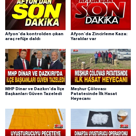
Afyon'da kontrolden çıkan
Afyon'da Zincirleme Kaza:
araç refüje daldı
Yaralılar var
MHP Dinar ve Dazkırı’da İlçe
Meşhur Çölovası
Başkanları Güven Tazeledi
Patatesinde İlk Hasat
Heyecanı