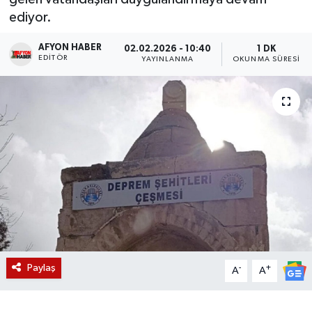
ediyor.
Magazin
AFYON HABER
02.02.2026 - 10:40
1 DK
EDITÖR
Etkinlikler
YAYINLANMA
OKUNMA SÜRESI
Paylaş
-
+
A
A