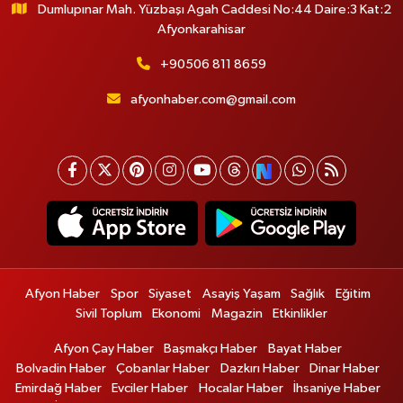
Dumlupınar Mah. Yüzbaşı Agah Caddesi No:44 Daire:3 Kat:2
Afyonkarahisar
+90506 811 8659
afyonhaber.com@gmail.com
Afyon Haber
Spor
Siyaset
Asayiş Yaşam
Sağlık
Eğitim
Sivil Toplum
Ekonomi
Magazin
Etkinlikler
Afyon Çay Haber
Başmakçı Haber
Bayat Haber
Bolvadin Haber
Çobanlar Haber
Dazkırı Haber
Dinar Haber
Emirdağ Haber
Evciler Haber
Hocalar Haber
İhsaniye Haber