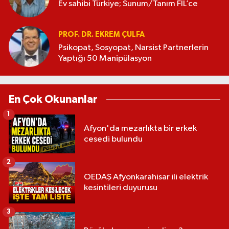
Ev sahibi Türkiye; Sunum/Tanım FİL’ce
PROF. DR. EKREM ÇULFA
Psikopat, Sosyopat, Narsist Partnerlerin
Yaptığı 50 Manipülasyon
En Çok Okunanlar
1
Afyon'da mezarlıkta bir erkek
cesedi bulundu
2
OEDAŞ Afyonkarahisar ili elektrik
kesintileri duyurusu
3