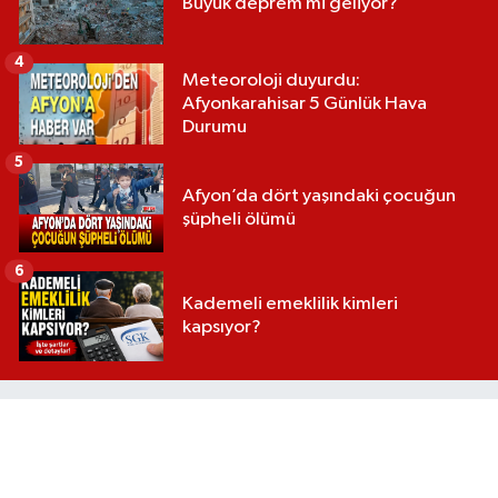
Büyük deprem mi geliyor?
4
Meteoroloji duyurdu:
Afyonkarahisar 5 Günlük Hava
Durumu
5
Afyon’da dört yaşındaki çocuğun
şüpheli ölümü
6
Kademeli emeklilik kimleri
kapsıyor?