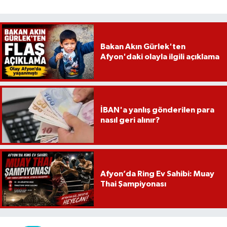
Bakan Akın Gürlek'ten
Afyon'daki olayla ilgili açıklama
İBAN'a yanlış gönderilen para
nasıl geri alınır?
Afyon’da Ring Ev Sahibi: Muay
Thai Şampiyonası