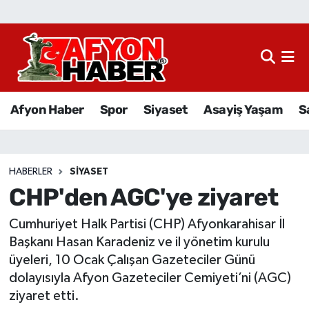
Afyon Haber
Siyaset
Afyon Haber
Spor
Siyaset
Asayiş Yaşam
S
Spor
Asayiş Yaşam
HABERLER
SIYASET
CHP'den AGC'ye ziyaret
Sağlık
Cumhuriyet Halk Partisi (CHP) Afyonkarahisar İl
Eğitim
Başkanı Hasan Karadeniz ve il yönetim kurulu
üyeleri, 10 Ocak Çalışan Gazeteciler Günü
Sivil Toplum
dolayısıyla Afyon Gazeteciler Cemiyeti’ni (AGC)
ziyaret etti.
Ekonomi