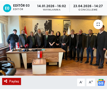
EDITÖR 03
14.01.2026 - 16:02
23.04.2026 - 14:27
Magazin
EDITÖR
YAYINLANMA
GÜNCELLEME
Etkinlikler
Paylaş
-
+
A
A