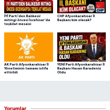
İYİ Parti’den Balıkesir
CHP Afyonkarahisar İl
mitingi öncesi İscehisar’da
Başkanı kim olacak?
teşkilat mesaisi
AK Parti Afyonkarahisar İl
YENİ Parti Afyonkarahisar İl
Yönetiminin tamamı istifa
Başkanı Hasan Karadeniz
ettirildi
Oldu
Yorumlar