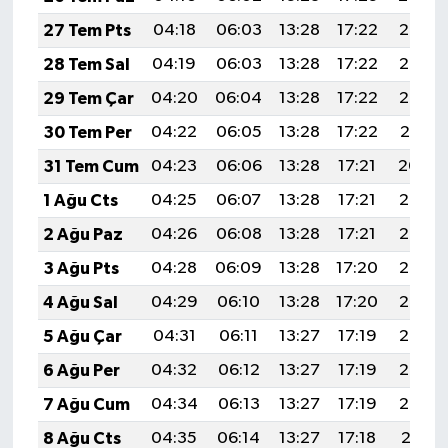
27 Tem Pts
04:18
06:03
13:28
17:22
20:43
28 Tem Sal
04:19
06:03
13:28
17:22
20:43
29 Tem Çar
04:20
06:04
13:28
17:22
20:42
30 Tem Per
04:22
06:05
13:28
17:22
20:41
31 Tem Cum
04:23
06:06
13:28
17:21
20:40
1 Ağu Cts
04:25
06:07
13:28
17:21
20:39
2 Ağu Paz
04:26
06:08
13:28
17:21
20:38
3 Ağu Pts
04:28
06:09
13:28
17:20
20:36
4 Ağu Sal
04:29
06:10
13:28
17:20
20:35
5 Ağu Çar
04:31
06:11
13:27
17:19
20:34
6 Ağu Per
04:32
06:12
13:27
17:19
20:33
7 Ağu Cum
04:34
06:13
13:27
17:19
20:32
8 Ağu Cts
04:35
06:14
13:27
17:18
20:31