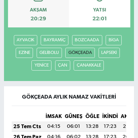
AKŞAM
YATSI
20:29
22:01
AYVACIK
BAYRAMİÇ
BOZCAADA
BİGA
EZİNE
GELİBOLU
GÖKÇEADA
LAPSEKİ
YENİCE
ÇAN
ÇANAKKALE
GÖKÇEADA AYLIK NAMAZ VAKITLERI
İMSAK
GÜNEŞ
ÖĞLE
İKINDI
AKŞA
25 Tem Cts
04:15
06:01
13:28
17:23
20:45
26 Tem Paz
04:16
06:02
13:28
17:23
20:44