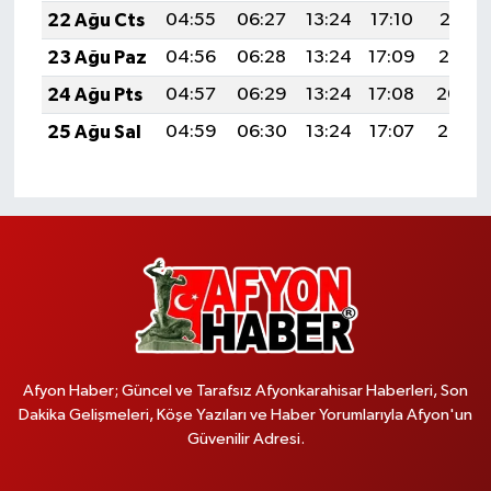
22 Ağu Cts
04:55
06:27
13:24
17:10
20:12
23 Ağu Paz
04:56
06:28
13:24
17:09
20:10
24 Ağu Pts
04:57
06:29
13:24
17:08
20:09
25 Ağu Sal
04:59
06:30
13:24
17:07
20:07
Afyon Haber; Güncel ve Tarafsız Afyonkarahisar Haberleri, Son
Dakika Gelişmeleri, Köşe Yazıları ve Haber Yorumlarıyla Afyon'un
Güvenilir Adresi.