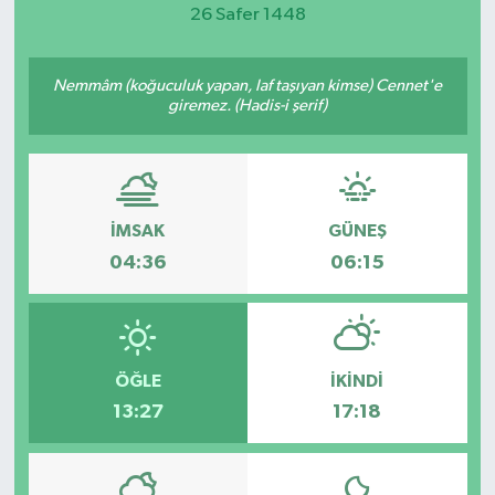
26 Safer 1448
Magazin
Nemmâm (koğuculuk yapan, laf taşıyan kimse) Cennet'e
Etkinlikler
giremez. (Hadis-i şerif)
İMSAK
GÜNEŞ
04:36
06:15
ÖĞLE
İKINDI
13:27
17:18