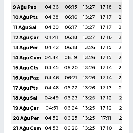
9 Ağu Paz
04:36
06:15
13:27
17:18
20:29
10 Ağu Pts
04:38
06:16
13:27
17:17
20:28
11 Ağu Sal
04:39
06:17
13:27
17:17
20:27
12 Ağu Çar
04:41
06:18
13:27
17:16
20:26
13 Ağu Per
04:42
06:18
13:26
17:15
20:24
14 Ağu Cum
04:44
06:19
13:26
17:15
20:23
15 Ağu Cts
04:45
06:20
13:26
17:14
20:22
16 Ağu Paz
04:46
06:21
13:26
17:14
20:20
17 Ağu Pts
04:48
06:22
13:26
17:13
20:19
18 Ağu Sal
04:49
06:23
13:25
17:12
20:18
19 Ağu Çar
04:51
06:24
13:25
17:12
20:16
20 Ağu Per
04:52
06:25
13:25
17:11
20:15
21 Ağu Cum
04:53
06:26
13:25
17:10
20:13