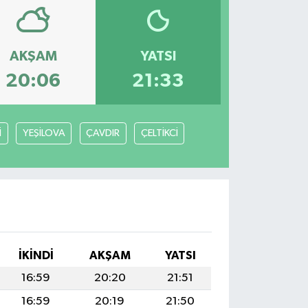
AKŞAM
YATSI
20:06
21:33
İ
YEŞİLOVA
ÇAVDIR
ÇELTİKCİ
İKINDI
AKŞAM
YATSI
16:59
20:20
21:51
16:59
20:19
21:50