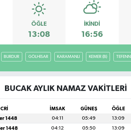
ÖĞLE
İKINDI
13:08
16:56
BURDUR
GÖLHİSAR
KARAMANLI
KEMER (B)
TEFENN
BUCAK AYLIK NAMAZ VAKITLERI
İCRİ
İMSAK
GÜNEŞ
ÖĞLE
fer 1448
04:11
05:49
13:09
fer 1448
04:12
05:50
13:09