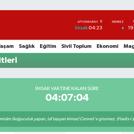
19
İmsak
04:23
Yaşam
Sağlık
Eğitim
Sivil Toplum
Ekonomi
Mag
tleri
İMSAK VAKTINE KALAN SÜRE
04:07:04
mâm (koğuculuk yapan, laf taşıyan kimse) Cennet'e giremez. (Hadis-i şe