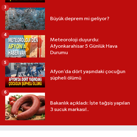
3
Büyük deprem mi geliyor?
4
Meteoroloji duyurdu:
Afyonkarahisar 5 Günlük Hava
Durumu
5
Afyon’da dört yaşındaki çocuğun
şüpheli ölümü
6
Bakanlık açıkladı: İşte tağşiş yapılan
3 sucuk markası!..