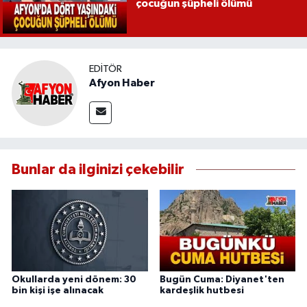
çocuğun şüpheli ölümü
EDITÖR
Afyon Haber
Bunlar da ilginizi çekebilir
Okullarda yeni dönem: 30
Bugün Cuma: Diyanet'ten
bin kişi işe alınacak
kardeşlik hutbesi