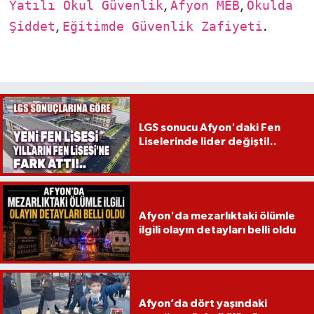
Yatılı Okul Güvenlik
,
Afyon MEB
,
Okulda
Şiddet
,
Eğitimde Güvenlik Zafiyeti
.
LGS sonucu Afyon'daki Fen
Liselerinde lider değişti!..
Afyon'da mezarlıktaki ölümle
ilgili olayın detayları belli oldu
Afyon’da dört yaşındaki