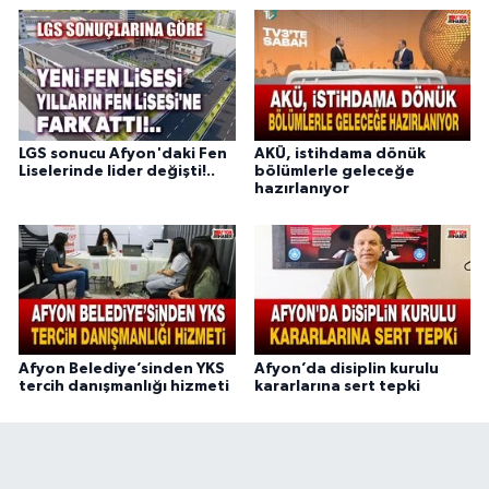
LGS sonucu Afyon'daki Fen
AKÜ, istihdama dönük
Liselerinde lider değişti!..
bölümlerle geleceğe
hazırlanıyor
Afyon Belediye’sinden YKS
Afyon’da disiplin kurulu
tercih danışmanlığı hizmeti
kararlarına sert tepki