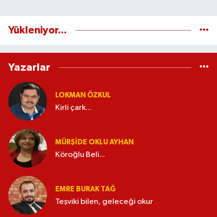
Yükleniyor...
Yazarlar
LOKMAN ÖZKUL
Kirli çark...
MÜRŞIDE OKLU AYHAN
Köroğlu Beli...
EMRE BURAK TAĞ
Teşviki bilen, geleceği okur