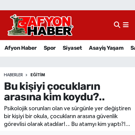
Afyon Haber
Siyaset
Afyon Haber
Spor
Siyaset
Asayiş Yaşam
S
Spor
Asayiş Yaşam
HABERLER
EĞITIM
Bu kişiyi çocukların
Sağlık
arasına kim koydu?..
Eğitim
Psikolojik sorunları olan ve sürgünle yer değiştiren
Sivil Toplum
bir kişiyi bir okula, çocukların arasına güvenlik
görevlisi olarak atadılar!.. Bu atamyı kim yaptı?!..
Ekonomi