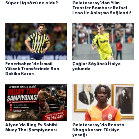
Süper Lig sözü ne oldu?..
Galatasaray'dan Yılın
Transfer Bombası: Rafael
Leao İle Anlaşma Sağlandı!
Fenerbahçe'de İsmail
Çağlar Söyüncü İtalya
Yüksek Transferinde Son
yolunda
Dakika Kararı
Afyon’da Ring Ev Sahibi:
Galatasaray'da Renato
Muay Thai Şampiyonası
Nhaga kararı: Türkiye
yasağı