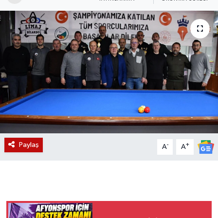
Magazin
Etkinlikler
Paylaş
-
+
A
A