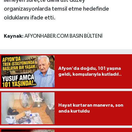
organizasyonlarda temsil etme hedefinde
olduklarını ifade etti.
Kaynak:
AFYONHABER.COM BASIN BÜLTENİ
Afyon'da doğdu, 101 yaşına
geldi, komşularıyla kutladı!..
Hayat kurtaran manevra, son
anda kurtuldu