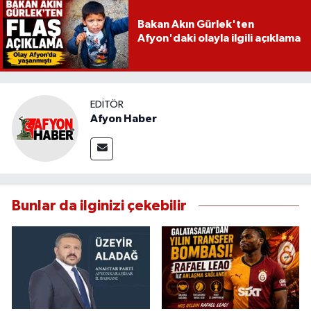
Bakan Akın Gürlek'ten
Afyon'daki olayla ilgili açıklama
EDITÖR
Afyon Haber
Bunlar da ilginizi çekebilir