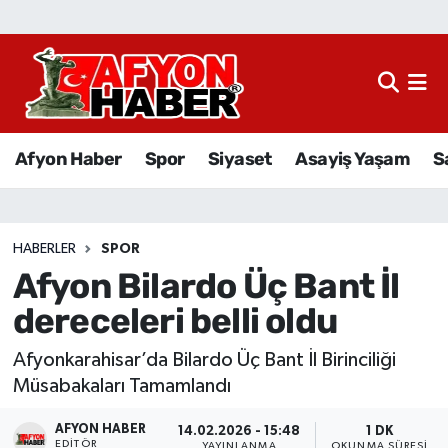
Afyon Haber
Siyaset
Afyon Haber
Spor
Siyaset
Asayiş Yaşam
S
Spor
Asayiş Yaşam
HABERLER
SPOR
Afyon Bilardo Üç Bant İl
Sağlık
dereceleri belli oldu
Eğitim
Afyonkarahisar’da Bilardo Üç Bant İl Birinciliği
Sivil Toplum
Müsabakaları Tamamlandı
AFYON HABER
Ekonomi
14.02.2026 - 15:48
1 DK
EDITÖR
YAYINLANMA
OKUNMA SÜRESI