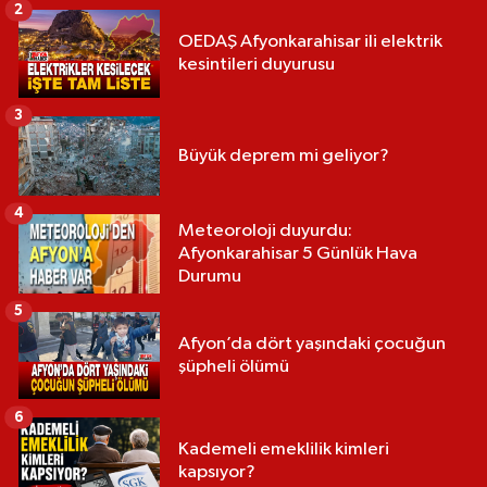
2
OEDAŞ Afyonkarahisar ili elektrik
kesintileri duyurusu
3
Büyük deprem mi geliyor?
4
Meteoroloji duyurdu:
Afyonkarahisar 5 Günlük Hava
Durumu
5
Afyon’da dört yaşındaki çocuğun
şüpheli ölümü
6
Kademeli emeklilik kimleri
kapsıyor?