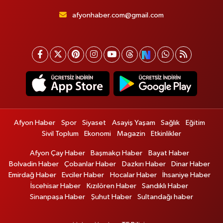
afyonhaber.com@gmail.com
Afyon Haber
Spor
Siyaset
Asayiş Yaşam
Sağlık
Eğitim
Sivil Toplum
Ekonomi
Magazin
Etkinlikler
Afyon Çay Haber
Başmakçı Haber
Bayat Haber
Bolvadin Haber
Çobanlar Haber
Dazkırı Haber
Dinar Haber
Emirdağ Haber
Evciler Haber
Hocalar Haber
İhsaniye Haber
İscehisar Haber
Kızılören Haber
Sandıklı Haber
Sinanpaşa Haber
Şuhut Haber
Sultandağı haber