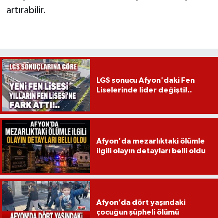
artırabilir.
LGS sonucu Afyon'daki Fen
Liselerinde lider değişti!..
Afyon'da mezarlıktaki ölümle
ilgili olayın detayları belli oldu
Afyon’da dört yaşındaki
çocuğun şüpheli ölümü