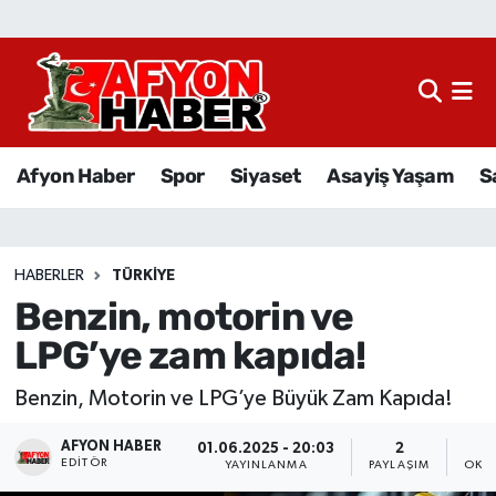
Afyon Haber
Siyaset
Afyon Haber
Spor
Siyaset
Asayiş Yaşam
S
Spor
Asayiş Yaşam
HABERLER
TÜRKIYE
Benzin, motorin ve
Sağlık
LPG’ye zam kapıda!
Eğitim
Benzin, Motorin ve LPG’ye Büyük Zam Kapıda!
Sivil Toplum
AFYON HABER
01.06.2025 - 20:03
2
EDITÖR
YAYINLANMA
PAYLAŞIM
OKU
Ekonomi