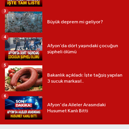
3
Büyük deprem mi geliyor?
4
Afyon’da dört yaşındaki çocuğun
şüpheli ölümü
5
Bakanlık açıkladı: İşte tağşiş yapılan
3 sucuk markası!..
6
Afyon'da Aileler Arasındaki
Husumet Kanlı Bitti