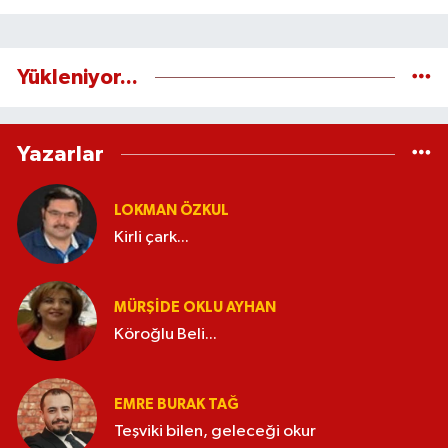
Yükleniyor...
Yazarlar
LOKMAN ÖZKUL
Kirli çark...
MÜRŞIDE OKLU AYHAN
Köroğlu Beli...
EMRE BURAK TAĞ
Teşviki bilen, geleceği okur