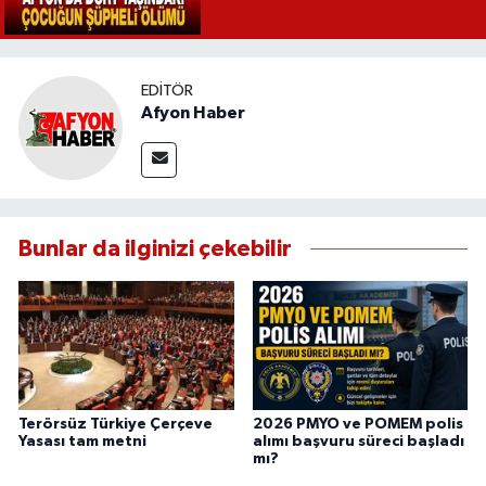
EDITÖR
Afyon Haber
Bunlar da ilginizi çekebilir
Terörsüz Türkiye Çerçeve
2026 PMYO ve POMEM polis
Yasası tam metni
alımı başvuru süreci başladı
mı?