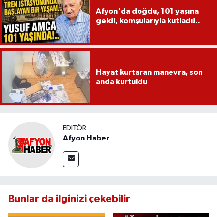
Afyon'da doğdu, 101 yaşına
geldi, komşularıyla kutladı!..
Hayat kurtaran manevra, son
anda kurtuldu
EDITÖR
Afyon Haber
Bunlar da ilginizi çekebilir