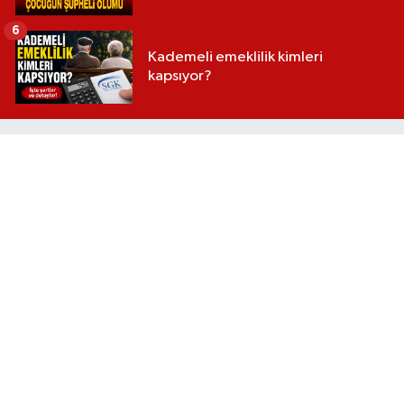
6
Kademeli emeklilik kimleri
kapsıyor?