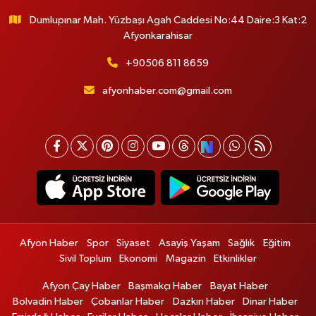
Dumlupınar Mah. Yüzbaşı Agah Caddesi No:44 Daire:3 Kat:2
Afyonkarahisar
+90506 811 8659
afyonhaber.com@gmail.com
Afyon Haber
Spor
Siyaset
Asayiş Yaşam
Sağlık
Eğitim
Sivil Toplum
Ekonomi
Magazin
Etkinlikler
Afyon Çay Haber
Başmakçı Haber
Bayat Haber
Bolvadin Haber
Çobanlar Haber
Dazkırı Haber
Dinar Haber