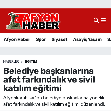
Afyon Haber
Siyaset
Afyon Haber
Spor
Siyaset
Asayiş Yaşam
S
Spor
Asayiş Yaşam
HABERLER
EĞITIM
Belediye başkanlarına
Sağlık
afet farkındalık ve sivil
Eğitim
katılım eğitimi
Sivil Toplum
Afyonkarahisar'da belediye başkanlarına yönelik
afet farkındalık ve sivil katılım eğitimi düzenlendi.
Ekonomi