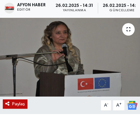
AFYON HABER
26.02.2025 - 14:31
26.02.2025 - 14:3
EDITÖR
Magazin
YAYINLANMA
GÜNCELLEME
Etkinlikler
Paylaş
-
+
A
A