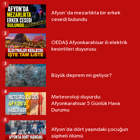
1
Afyon'da mezarlıkta bir erkek
cesedi bulundu
2
OEDAŞ Afyonkarahisar ili elektrik
kesintileri duyurusu
3
Büyük deprem mi geliyor?
4
Meteoroloji duyurdu:
Afyonkarahisar 5 Günlük Hava
Durumu
5
Afyon’da dört yaşındaki çocuğun
şüpheli ölümü