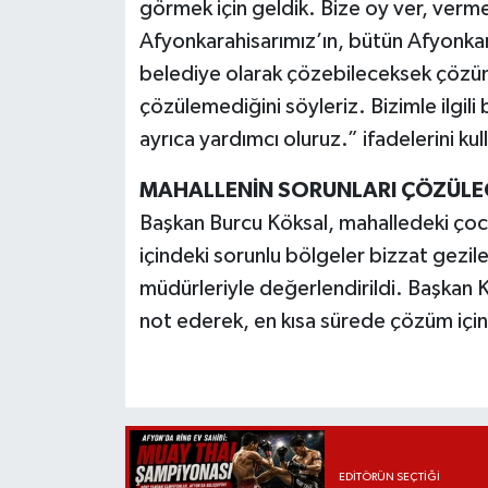
görmek için geldik. Bize oy ver, ver
Afyonkarahisarımız’ın, bütün Afyonkara
belediye olarak çözebileceksek çözüm
çözülemediğini söyleriz. Bizimle ilgili 
ayrıca yardımcı oluruz.” ifadelerini kul
MAHALLENİN SORUNLARI ÇÖZÜLE
Başkan Burcu Köksal, mahalledeki çocuk
içindeki sorunlu bölgeler bizzat geziler
müdürleriyle değerlendirildi. Başkan 
not ederek, en kısa sürede çözüm için ç
EDITÖRÜN SEÇTIĞI