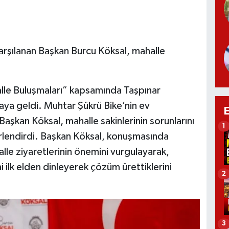
karşılanan Başkan Burcu Köksal, mahalle
lle Buluşmaları” kapsamında Taşpınar
aya geldi. Muhtar Şükrü Bike’nin ev
şkan Köksal, mahalle sakinlerinin sorunlarını
1
erlendirdi. Başkan Köksal, konuşmasında
le ziyaretlerinin önemini vurgulayarak,
i ilk elden dinleyerek çözüm ürettiklerini
2
3