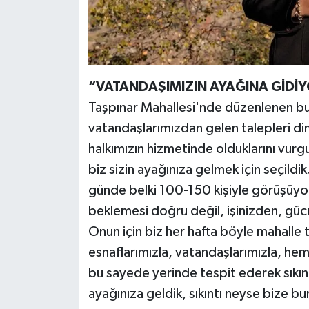
“VATANDAŞIMIZIN AYAĞINA GİDİ
Taşpınar Mahallesi'nde düzenlenen b
vatandaşlarımızdan gelen talepleri din
halkımızın hizmetinde olduklarını vurg
biz sizin ayağınıza gelmek için seçild
günde belki 100-150 kişiyle görüşüyor
beklemesi doğru değil, işinizden, gü
Onun için biz her hafta böyle mahalle 
esnaflarımızla, vatandaşlarımızla, hemş
bu sayede yerinde tespit ederek sıkın
ayağınıza geldik, sıkıntı neyse bize b