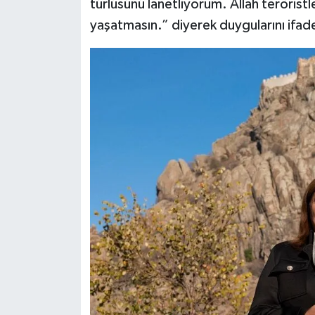
türlüsünü lanetliyorum. Allah teröristl
yaşatmasın.” diyerek duygularını ifade