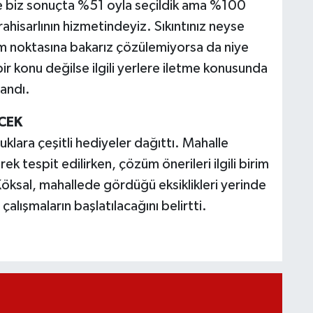
me biz sonuçta %51 oyla seçildik ama %100
hisarlının hizmetindeyiz. Sıkıntınız neyse
 noktasına bakarız çözülemiyorsa da niye
bir konu değilse ilgili yerlere iletme konusunda
landı.
CEK
lara çeşitli hediyeler dağıttı. Mahalle
ek tespit edilirken, çözüm önerileri ilgili birim
Köksal, mahallede gördüğü eksiklikleri yerinde
alışmaların başlatılacağını belirtti.