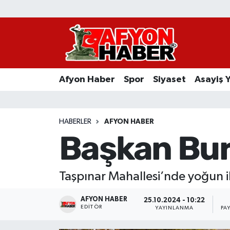
Afyon Haber
Siyaset
Afyon Haber
Spor
Siyaset
Asayiş 
Spor
Asayiş Yaşam
HABERLER
AFYON HABER
Başkan Bur
Sağlık
Eğitim
Taşpınar Mahallesi’nde yoğun il
Sivil Toplum
AFYON HABER
25.10.2024 - 10:22
EDITÖR
YAYINLANMA
PA
Ekonomi