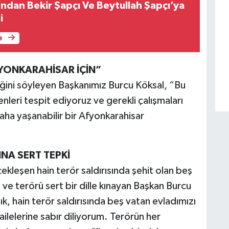
’ndan Bekir Şapçı Ve Beytullah Şapçı’ya
i
e
YONKARAHİSAR İÇİN”
iğini söyleyen Başkanımız Burcu Köksal, “Bu
nleri tespit ediyoruz ve gerekli çalışmaları
ha yaşanabilir bir Afyonkarahisar
NA SERT TEPKİ
ekleşen hain terör saldırısında şehit olan beş
 ve terörü sert bir dille kınayan Başkan Burcu
k, hain terör saldırısında beş vatan evladımızı
ilelerine sabır diliyorum. Terörün her