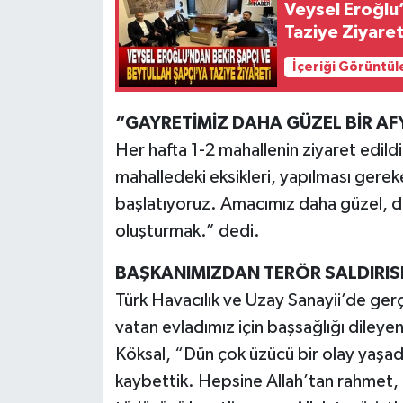
Veysel Eroğlu
Taziye Ziyaret
İçeriği Görüntül
“GAYRETİMİZ DAHA GÜZEL BİR AF
Her hafta 1-2 mahallenin ziyaret edild
mahalledeki eksikleri, yapılması gereke
başlatıyoruz. Amacımız daha güzel, da
oluşturmak.” dedi.
BAŞKANIMIZDAN TERÖR SALDIRISI
Türk Havacılık ve Uzay Sanayii’de gerç
vatan evladımız için başsağlığı dileyen
Köksal, “Dün çok üzücü bir olay yaşadı
kaybettik. Hepsine Allah’tan rahmet, a