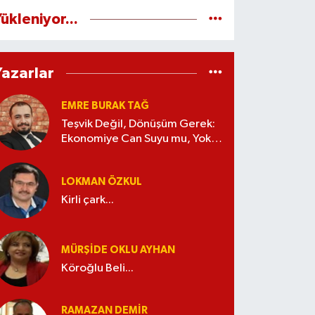
ükleniyor...
Yazarlar
EMRE BURAK TAĞ
Teşvik Değil, Dönüşüm Gerek:
Ekonomiye Can Suyu mu, Yoksa
Kaynak İsrafı mı?
LOKMAN ÖZKUL
Kirli çark...
MÜRŞIDE OKLU AYHAN
Köroğlu Beli...
RAMAZAN DEMİR