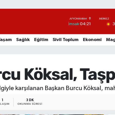
İmsak
04:21
Yaşam
Sağlık
Eğitim
Sivil Toplum
Ekonomi
Mag
cu Köksal, Taşp
giyle karşılanan Başkan Burcu Köksal, mahal
1
3 DK
YLAŞIM
OKUNMA SÜRESI