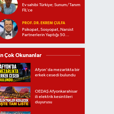
Ev sahibi Türkiye; Sunum/Tanım
FİL’ce
PROF. DR. EKREM ÇULFA
Psikopat, Sosyopat, Narsist
Partnerlerin Yaptığı 50
Manipülasyon
En Çok Okunanlar
Afyon'da mezarlıkta bir
erkek cesedi bulundu
OEDAŞ Afyonkarahisar
ili elektrik kesintileri
duyurusu