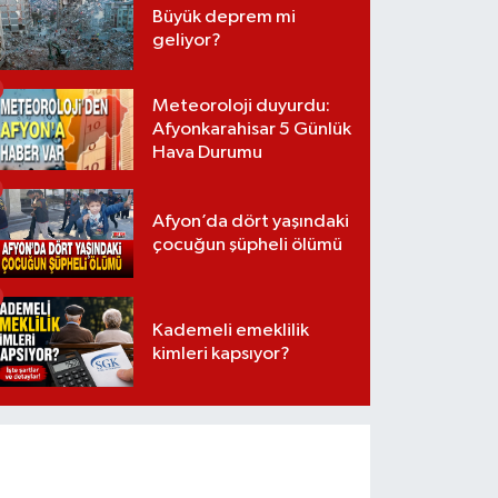
Büyük deprem mi
geliyor?
Meteoroloji duyurdu:
Afyonkarahisar 5 Günlük
Hava Durumu
Afyon’da dört yaşındaki
çocuğun şüpheli ölümü
Kademeli emeklilik
kimleri kapsıyor?