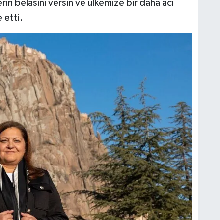
erin belasını versin ve ülkemize bir daha acı
 etti.