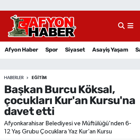
Afyon Haber
Siyaset
Afyon Haber
Spor
Siyaset
Asayiş Yaşam
S
Spor
Asayiş Yaşam
HABERLER
EĞITIM
Başkan Burcu Köksal,
Sağlık
çocukları Kur'an Kursu'na
Eğitim
davet etti
Sivil Toplum
Afyonkarahisar Belediyesi ve Müftülüğü'nden 6-
12 Yaş Grubu Çocuklara Yaz Kur’an Kursu
Ekonomi