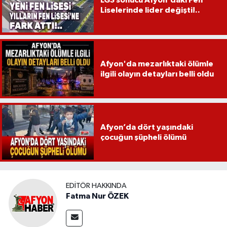
LGS sonucu Afyon'daki Fen
Liselerinde lider değişti!..
Afyon'da mezarlıktaki ölümle
ilgili olayın detayları belli oldu
Afyon’da dört yaşındaki
çocuğun şüpheli ölümü
EDITÖR HAKKINDA
Fatma Nur ÖZEK