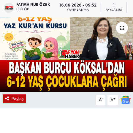
FATMA NUR ÖZEK
16.06.2026 - 09:52
1
EDITÖR
Magazin
YAYINLANMA
PAYLAŞIM
Etkinlikler
Paylaş
-
+
A
A