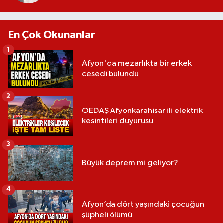
En Çok Okunanlar
1
Afyon'da mezarlıkta bir erkek
cesedi bulundu
2
OEDAŞ Afyonkarahisar ili elektrik
kesintileri duyurusu
3
Büyük deprem mi geliyor?
4
Afyon’da dört yaşındaki çocuğun
şüpheli ölümü