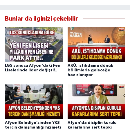
Bunlar da ilginizi çekebilir
LGS sonucu Afyon'daki Fen
AKÜ, istihdama dönük
Liselerinde lider değişti!..
bölümlerle geleceğe
hazırlanıyor
Afyon Belediye’sinden YKS
Afyon’da disiplin kurulu
tercih danışmanlığı hizmeti
kararlarına sert tepki