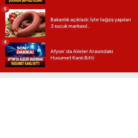
5
Bakanlık açıkladı: İşte tağşiş yapılan
3 sucuk markası!..
6
Afyon'da Aileler Arasındaki
Husumet Kanlı Bitti