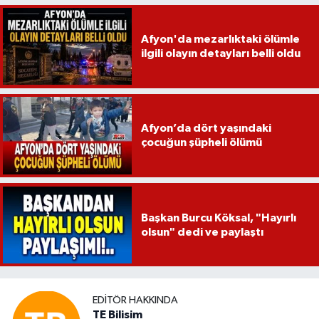
Afyon'da mezarlıktaki ölümle
ilgili olayın detayları belli oldu
Afyon’da dört yaşındaki
çocuğun şüpheli ölümü
Başkan Burcu Köksal, "Hayırlı
olsun" dedi ve paylaştı
EDITÖR HAKKINDA
TE Bilisim