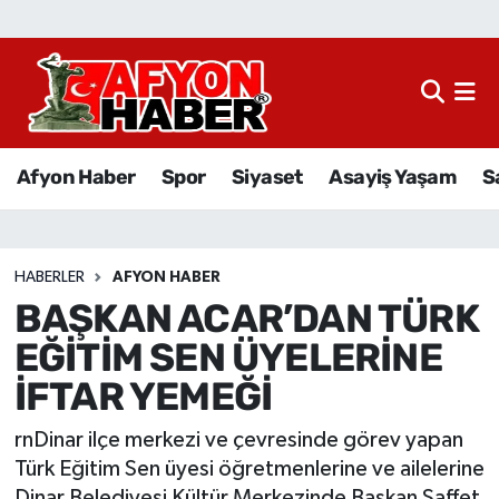
Afyon Haber
Siyaset
Afyon Haber
Spor
Siyaset
Asayiş Yaşam
S
Spor
Asayiş Yaşam
HABERLER
AFYON HABER
BAŞKAN ACAR’DAN TÜRK
Sağlık
EĞİTİM SEN ÜYELERİNE
Eğitim
İFTAR YEMEĞİ
Sivil Toplum
rnDinar ilçe merkezi ve çevresinde görev yapan
Türk Eğitim Sen üyesi öğretmenlerine ve ailelerine
Ekonomi
Dinar Belediyesi Kültür Merkezinde Başkan Saffet