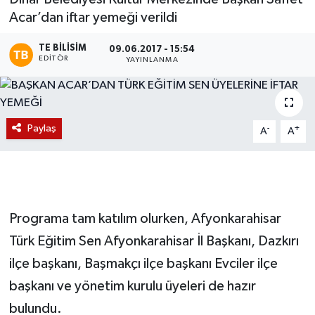
Acar’dan iftar yemeği verildi
Magazin
TE BILISIM
09.06.2017 - 15:54
EDITÖR
Etkinlikler
YAYINLANMA
Paylaş
-
+
A
A
Programa tam katılım olurken, Afyonkarahisar
Türk Eğitim Sen Afyonkarahisar İl Başkanı, Dazkırı
ilçe başkanı, Başmakçı ilçe başkanı Evciler ilçe
başkanı ve yönetim kurulu üyeleri de hazır
bulundu.