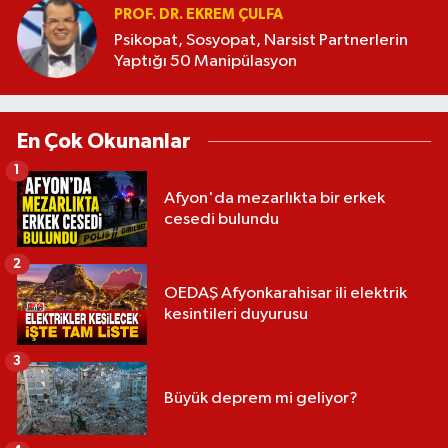
PROF. DR. EKREM ÇULFA
Psikopat, Sosyopat, Narsist Partnerlerin
Yaptığı 50 Manipülasyon
En Çok Okunanlar
1
Afyon'da mezarlıkta bir erkek
cesedi bulundu
2
OEDAŞ Afyonkarahisar ili elektrik
kesintileri duyurusu
3
Büyük deprem mi geliyor?