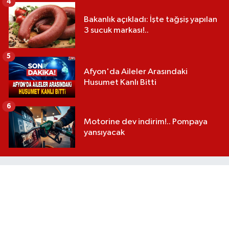
4
Bakanlık açıkladı: İşte tağşiş yapılan
3 sucuk markası!..
5
Afyon'da Aileler Arasındaki
Husumet Kanlı Bitti
6
Motorine dev indirim!.. Pompaya
yansıyacak