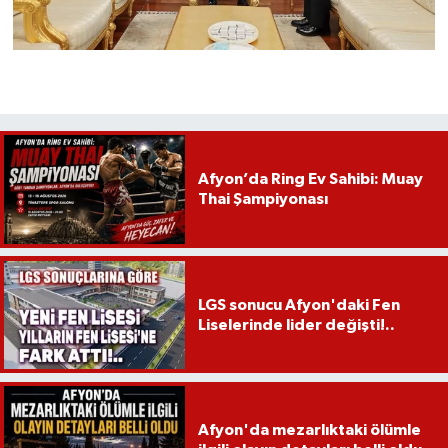
Afyon’da Ring Ev Sahibi: Muay
Thai Şampiyonası
LGS sonucu Afyon'daki Fen
Liselerinde lider değişti!..
Afyon'da mezarlıktaki ölümle