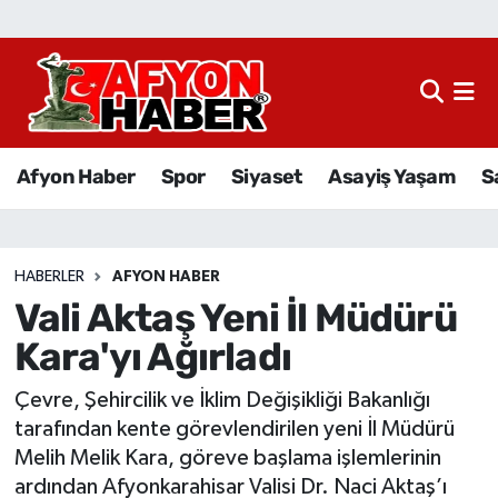
Afyon Haber
Siyaset
Afyon Haber
Spor
Siyaset
Asayiş Yaşam
S
Spor
Asayiş Yaşam
HABERLER
AFYON HABER
Vali Aktaş Yeni İl Müdürü
Sağlık
Kara'yı Ağırladı
Eğitim
Çevre, Şehircilik ve İklim Değişikliği Bakanlığı
Sivil Toplum
tarafından kente görevlendirilen yeni İl Müdürü
Melih Melik Kara, göreve başlama işlemlerinin
Ekonomi
ardından Afyonkarahisar Valisi Dr. Naci Aktaş’ı