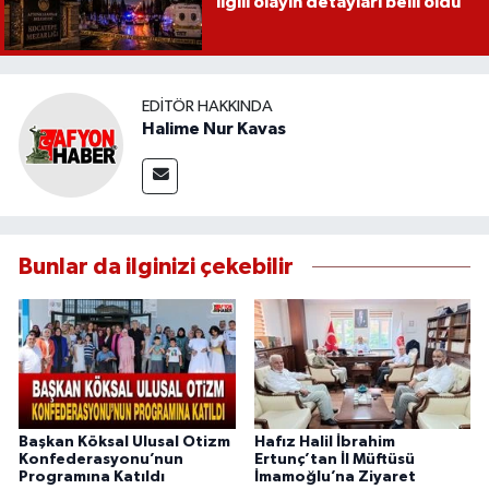
ilgili olayın detayları belli oldu
EDITÖR HAKKINDA
Halime Nur Kavas
Bunlar da ilginizi çekebilir
Başkan Köksal Ulusal Otizm
Hafız Halil İbrahim
Konfederasyonu’nun
Ertunç’tan İl Müftüsü
Programına Katıldı
İmamoğlu’na Ziyaret