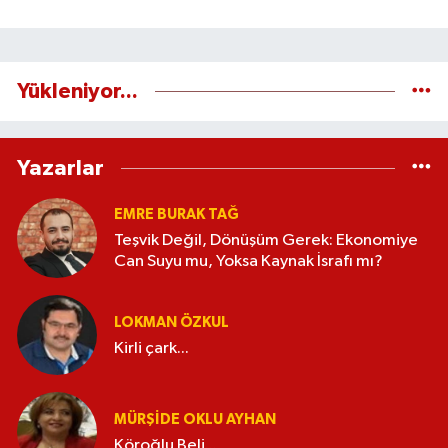
Yükleniyor...
Yazarlar
EMRE BURAK TAĞ
Teşvik Değil, Dönüşüm Gerek: Ekonomiye
Can Suyu mu, Yoksa Kaynak İsrafı mı?
LOKMAN ÖZKUL
Kirli çark...
MÜRŞIDE OKLU AYHAN
Köroğlu Beli...