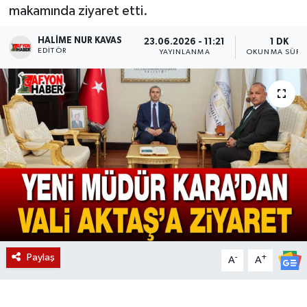
makamında ziyaret etti.
Magazin
HALIME NUR KAVAS
23.06.2026 - 11:21
1 DK
EDITÖR
YAYINLANMA
OKUNMA SÜRE
Etkinlikler
Paylaş
-
+
A
A