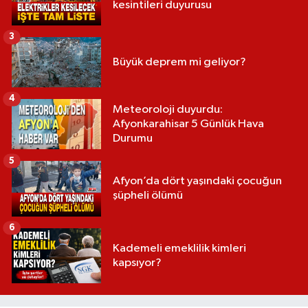
kesintileri duyurusu
3
Büyük deprem mi geliyor?
4
Meteoroloji duyurdu:
Afyonkarahisar 5 Günlük Hava
Durumu
5
Afyon’da dört yaşındaki çocuğun
şüpheli ölümü
6
Kademeli emeklilik kimleri
kapsıyor?