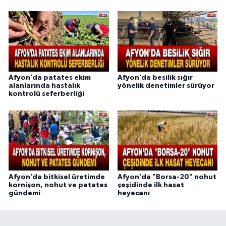
Afyon’da patates ekim
Afyon’da besilik sığır
alanlarında hastalık
yönelik denetimler sürüyor
kontrolü seferberliği
Afyon’da bitkisel üretimde
Afyon’da "Borsa-20" nohut
kornişon, nohut ve patates
çeşidinde ilk hasat
gündemi
heyecanı