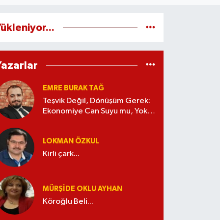
ükleniyor...
Yazarlar
EMRE BURAK TAĞ
Teşvik Değil, Dönüşüm Gerek:
Ekonomiye Can Suyu mu, Yoksa
Kaynak İsrafı mı?
LOKMAN ÖZKUL
Kirli çark...
MÜRŞIDE OKLU AYHAN
Köroğlu Beli...