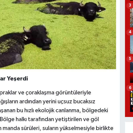
3
4
5
lar Yeşerdi
6
praklar ve çoraklaşma görüntüleriyle
şların ardından yerini uçsuz bucaksız
aşanan bu hızlı ekolojik canlanma, bölgedeki
 Bölge halkı tarafından yetiştirilen ve göl
 manda sürüleri, suların yükselmesiyle birlikte