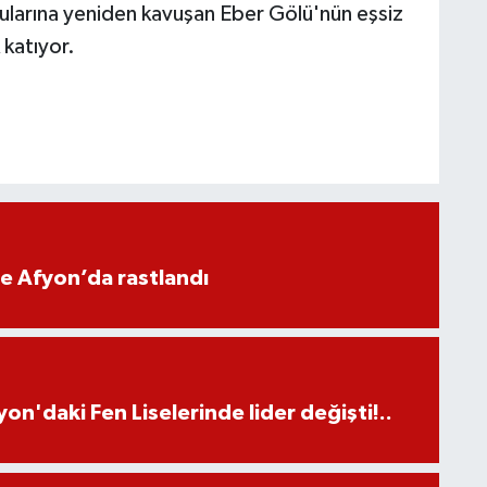
ularına yeniden kavuşan Eber Gölü'nün eşsiz
 katıyor.
ne Afyon’da rastlandı
on'daki Fen Liselerinde lider değişti!..