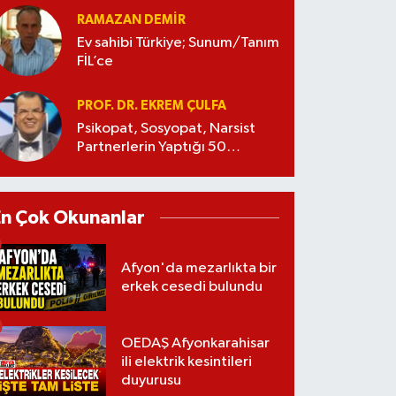
RAMAZAN DEMİR
Ev sahibi Türkiye; Sunum/Tanım
FİL’ce
PROF. DR. EKREM ÇULFA
Psikopat, Sosyopat, Narsist
Partnerlerin Yaptığı 50
Manipülasyon
En Çok Okunanlar
Afyon'da mezarlıkta bir
erkek cesedi bulundu
OEDAŞ Afyonkarahisar
ili elektrik kesintileri
duyurusu