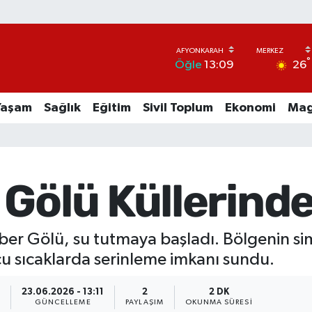
°
26
Öğle
13:09
Yaşam
Sağlık
Eğitim
Sivil Toplum
Ekonomi
Mag
 Gölü Küllerind
 Eber Gölü, su tutmaya başladı. Bölgenin s
 sıcaklarda serinleme imkanı sundu.
6
23.06.2026 - 13:11
2
2 DK
GÜNCELLEME
PAYLAŞIM
OKUNMA SÜRESI