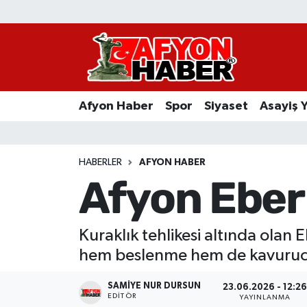
Afyon Haber
Siyaset
Afyon Haber
Spor
Siyaset
Asayiş 
Spor
Asayiş Yaşam
HABERLER
AFYON HABER
Afyon Eber
Sağlık
Eğitim
Kuraklık tehlikesi altında olan
hem beslenme hem de kavurucu
Sivil Toplum
SAMIYE NUR DURSUN
23.06.2026 - 12:2
Ekonomi
EDITÖR
YAYINLANMA