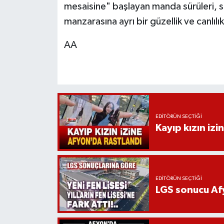
mesaisine" başlayan manda sürüleri, s
manzarasına ayrı bir güzellik ve canlılık
AA
EDITÖRÜN SEÇTIĞI
Kayıp kızın izi
EDITÖRÜN SEÇTIĞI
LGS sonucu Afy