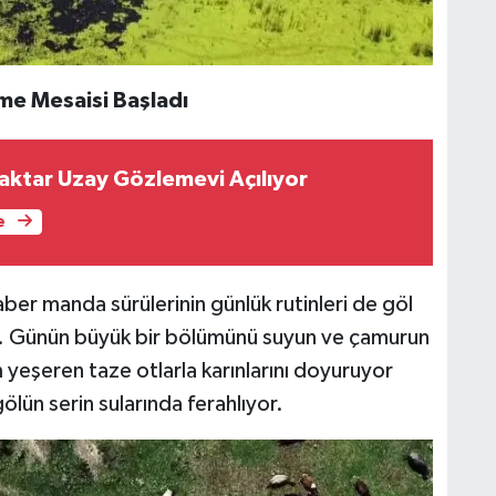
me Mesaisi Başladı
ktar Uzay Gözlemevi Açılıyor
e
ber manda sürülerinin günlük rutinleri de göl
ü. Günün büyük bir bölümünü suyun ve çamurun
yeşeren taze otlarla karınlarını doyuruyor
ölün serin sularında ferahlıyor.