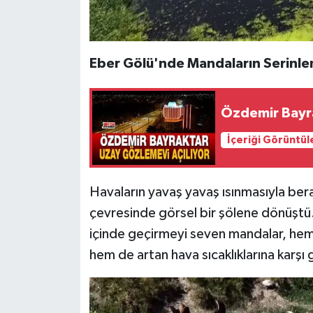
Eber Gölü'nde Mandaların Serinle
Özdemir Bayra
İçeriği Görüntül
Havaların yavaş yavaş ısınmasıyla bera
çevresinde görsel bir şölene dönüşt
içinde geçirmeyi seven mandalar, hem 
hem de artan hava sıcaklıklarına karşı g