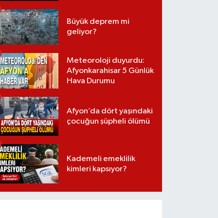
Büyük deprem mi
geliyor?
Meteoroloji duyurdu:
Afyonkarahisar 5 Günlük
Hava Durumu
Afyon’da dört yaşındaki
çocuğun şüpheli ölümü
Kademeli emeklilik
kimleri kapsıyor?