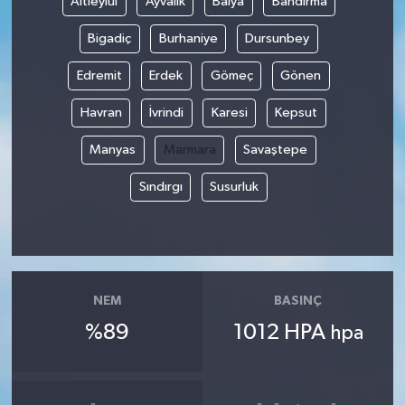
Altıeylül
Ayvalık
Balya
Bandırma
Bigadiç
Burhaniye
Dursunbey
Edremit
Erdek
Gömeç
Gönen
Havran
İvrindi
Karesi
Kepsut
Manyas
Marmara
Savaştepe
Sındırgı
Susurluk
NEM
BASINÇ
%89
1012 HPA
hpa