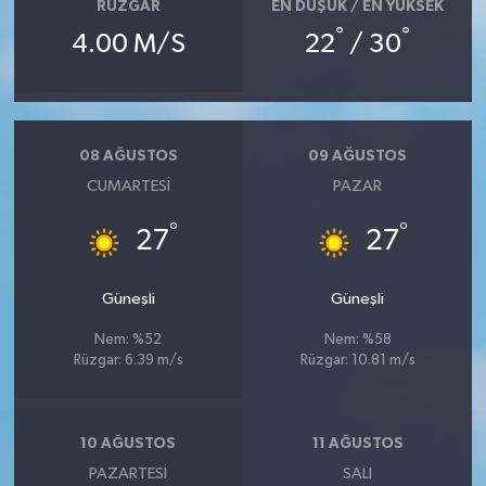
RÜZGAR
EN DÜŞÜK / EN YÜKSEK
°
°
4.00 M/S
22
/ 30
08 AĞUSTOS
09 AĞUSTOS
CUMARTESI
PAZAR
°
°
27
27
Güneşli
Güneşli
Nem: %52
Nem: %58
Rüzgar: 6.39 m/s
Rüzgar: 10.81 m/s
10 AĞUSTOS
11 AĞUSTOS
PAZARTESI
SALI