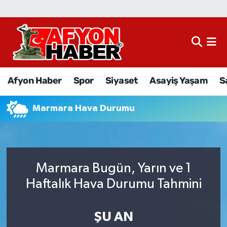
Afyon Haber
Siyaset
Afyon Haber
Spor
Siyaset
Asayiş Yaşam
S
Spor
Marmara Hava Durumu
Asayiş Yaşam
Sağlık
Marmara Bugün, Yarın ve 1
Eğitim
Haftalık Hava Durumu Tahmini
Sivil Toplum
ŞU AN
Ekonomi