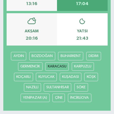
13:16
17:04
AKŞAM
YATSI
20:16
21:43
AYDIN
BOZDOĞAN
BUHARKENT
DİDİM
GERMENCİK
KARACASU
KARPUZLU
KOÇARLI
KUYUCAK
KUŞADASI
KÖŞK
NAZİLLİ
SULTANHİSAR
SÖKE
YENİPAZAR (A)
ÇİNE
İNCİRLİOVA