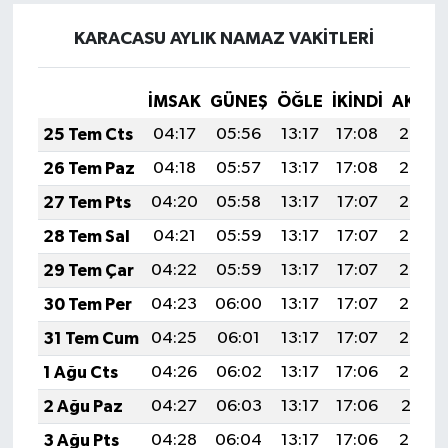
KARACASU AYLIK NAMAZ VAKITLERI
İMSAK
GÜNEŞ
ÖĞLE
İKINDI
AKŞA
25 Tem Cts
04:17
05:56
13:17
17:08
20:28
26 Tem Paz
04:18
05:57
13:17
17:08
20:27
27 Tem Pts
04:20
05:58
13:17
17:07
20:27
28 Tem Sal
04:21
05:59
13:17
17:07
20:26
29 Tem Çar
04:22
05:59
13:17
17:07
20:25
30 Tem Per
04:23
06:00
13:17
17:07
20:24
31 Tem Cum
04:25
06:01
13:17
17:07
20:23
1 Ağu Cts
04:26
06:02
13:17
17:06
20:22
2 Ağu Paz
04:27
06:03
13:17
17:06
20:21
3 Ağu Pts
04:28
06:04
13:17
17:06
20:20