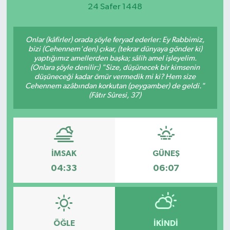
24 Safer 1448
Magazin
Onlar (kâfirler) orada şöyle feryad ederler: Ey Rabbimiz,
Etkinlikler
bizi (Cehennem'den) çıkar, (tekrar dünyaya gönder ki)
yaptığımız amellerden başka; sâlih amel işleyelim.
(Onlara şöyle denilir:) "Size, düşünecek bir kimsenin
düşüneceği kadar ömür vermedik mi ki? Hem size
Cehennem azâbından korkutan (peygamber) de geldi."
(Fâtır Sûresi, 37)
İMSAK
GÜNEŞ
04:33
06:07
ÖĞLE
İKINDI