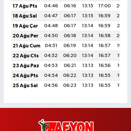
17 Ağu Pts
04:46
06:16
13:15
17:00
20:04
18 Ağu Sal
04:47
06:17
13:15
16:59
20:03
19 Ağu Çar
04:48
06:17
13:14
16:59
20:01
20 Ağu Per
04:50
06:18
13:14
16:58
20:00
21 Ağu Cum
04:51
06:19
13:14
16:57
19:59
22 Ağu Cts
04:52
06:20
13:14
16:57
19:57
23 Ağu Paz
04:53
06:21
13:13
16:56
19:56
24 Ağu Pts
04:54
06:22
13:13
16:55
19:55
25 Ağu Sal
04:56
06:23
13:13
16:55
19:53