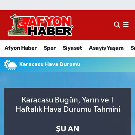
Afyon Haber
Siyaset
Afyon Haber
Spor
Siyaset
Asayiş Yaşam
S
Spor
Karacasu Hava Durumu
Asayiş Yaşam
Sağlık
Karacasu Bugün, Yarın ve 1
Eğitim
Haftalık Hava Durumu Tahmini
Sivil Toplum
ŞU AN
Ekonomi