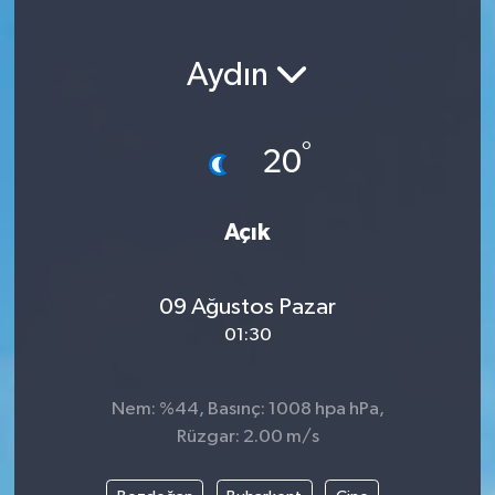
Magazin
Aydın
Etkinlikler
°
20
Açık
09 Ağustos Pazar
01:30
Nem: %44, Basınç: 1008 hpa hPa,
Rüzgar: 2.00 m/s