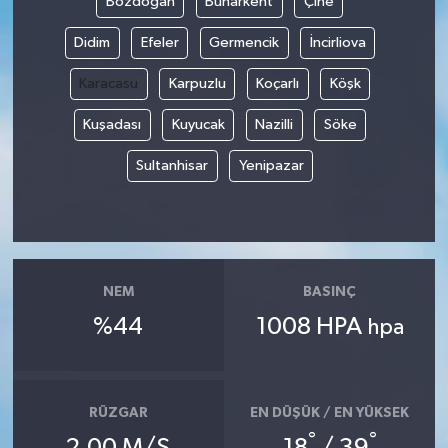
Bozdoğan
Buharkent
Çine
Didim
Efeler
Germencik
İncirliova
Karacasu
Karpuzlu
Koçarlı
Köşk
Kuşadası
Kuyucak
Nazilli
Söke
Sultanhisar
Yenipazar
NEM
BASINÇ
%44
1008 HPA
hpa
RÜZGAR
EN DÜŞÜK / EN YÜKSEK
°
°
2.00 M/S
18
/ 39