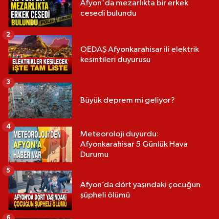
Afyon'da mezarlıkta bir erkek
cesedi bulundu
2
OEDAŞ Afyonkarahisar ili elektrik
kesintileri duyurusu
3
Büyük deprem mi geliyor?
4
Meteoroloji duyurdu:
Afyonkarahisar 5 Günlük Hava
Durumu
5
Afyon’da dört yaşındaki çocuğun
şüpheli ölümü
6