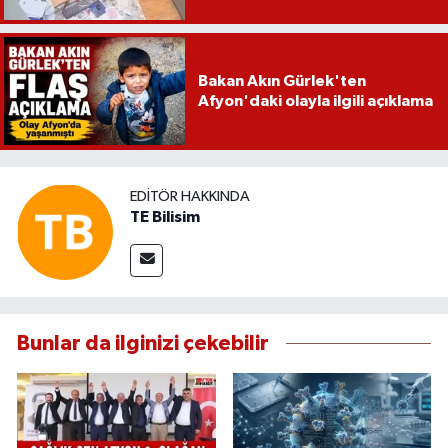
Bakan Akın Gürlek'ten
Afyon'daki olayla ilgili açıklama
EDITÖR HAKKINDA
TE Bilisim
Bunlar da ilginizi çekebilir