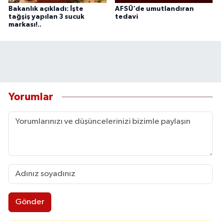
Bakanlık açıkladı: İşte
AFSÜ’de umutlandıran
tağşiş yapılan 3 sucuk
tedavi
markası!..
Yorumlar
Gönder