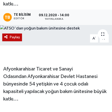
katkı...
Magazin
TE BILISIM
09.12.2020 - 14:00
EDITÖR
YAYINLANMA
Etkinlikler
Paylaş
-
+
A
A
Afyonkarahisar Ticaret ve Sanayi
Odasından Afyonkarahisar Devlet Hastanesi
bünyesinde 54 yetişkin ve 4 çocuk odalı
kapasiteli yapılacak yoğun bakım ünitesine büyük
katkı...