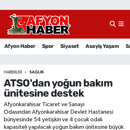
Afyon Haber
Siyaset
Afyon Haber
Spor
Siyaset
Asayiş Yaşam
S
Spor
Asayiş Yaşam
HABERLER
SAĞLIK
ATSO'dan yoğun bakım
Sağlık
ünitesine destek
Eğitim
Afyonkarahisar Ticaret ve Sanayi
Sivil Toplum
Odasından Afyonkarahisar Devlet Hastanesi
bünyesinde 54 yetişkin ve 4 çocuk odalı
Ekonomi
kapasiteli yapılacak yoğun bakım ünitesine büyük