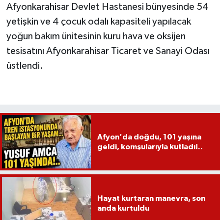
Afyonkarahisar Devlet Hastanesi bünyesinde 54
yetişkin ve 4 çocuk odalı kapasiteli yapılacak
yoğun bakım ünitesinin kuru hava ve oksijen
tesisatını Afyonkarahisar Ticaret ve Sanayi Odası
üstlendi.
Afyon'da doğdu, 101 yaşına
geldi, komşularıyla kutladı!..
Hayat kurtaran manevra, son
anda kurtuldu