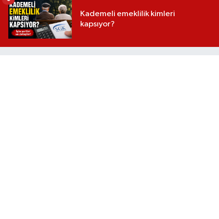
Kademeli emeklilik kimleri
kapsıyor?