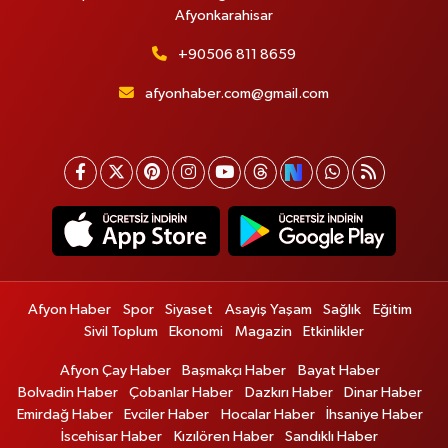
Afyonkarahisar
+90506 811 8659
afyonhaber.com@gmail.com
Afyon Haber
Spor
Siyaset
Asayiş Yaşam
Sağlık
Eğitim
Sivil Toplum
Ekonomi
Magazin
Etkinlikler
Afyon Çay Haber
Başmakçı Haber
Bayat Haber
Bolvadin Haber
Çobanlar Haber
Dazkırı Haber
Dinar Haber
Emirdağ Haber
Evciler Haber
Hocalar Haber
İhsaniye Haber
İscehisar Haber
Kızılören Haber
Sandıklı Haber