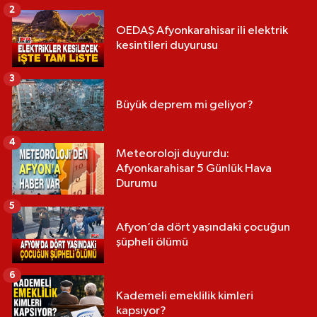
2
OEDAŞ Afyonkarahisar ili elektrik
kesintileri duyurusu
3
Büyük deprem mi geliyor?
4
Meteoroloji duyurdu:
Afyonkarahisar 5 Günlük Hava
Durumu
5
Afyon’da dört yaşındaki çocuğun
şüpheli ölümü
6
Kademeli emeklilik kimleri
kapsıyor?