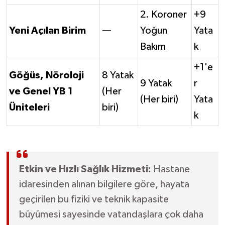
2. Koroner
+9
Yeni Açılan Birim
—
Yoğun
Yata
Bakım
k
+1'e
Göğüs, Nöroloji
8 Yatak
9 Yatak
r
ve Genel YB 1
(Her
(Her biri)
Yata
Üniteleri
biri)
k
Etkin ve Hızlı Sağlık Hizmeti:
Hastane
idaresinden alınan bilgilere göre, hayata
geçirilen bu fiziki ve teknik kapasite
büyümesi sayesinde vatandaşlara çok daha