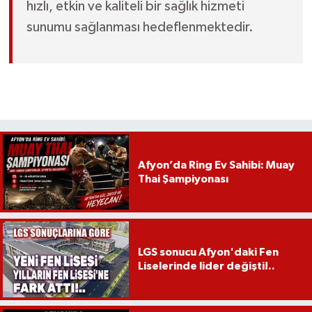
hızlı, etkin ve kaliteli bir sağlık hizmeti
sunumu sağlanması hedeflenmektedir.
Afyon’da Ring Ev Sahibi: Muay
Thai Şampiyonası
LGS sonucu Afyon'daki Fen
Liselerinde lider değişti!..