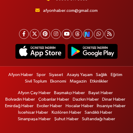
afyonhaber.com@gmail.com
Afyon Haber
Spor
Siyaset
Asayiş Yaşam
Sağlık
Eğitim
Sivil Toplum
Ekonomi
Magazin
Etkinlikler
Afyon Çay Haber
Başmakçı Haber
Bayat Haber
Bolvadin Haber
Çobanlar Haber
Dazkırı Haber
Dinar Haber
Emirdağ Haber
Evciler Haber
Hocalar Haber
İhsaniye Haber
İscehisar Haber
Kızılören Haber
Sandıklı Haber
Sinanpaşa Haber
Şuhut Haber
Sultandağı haber