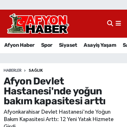
Afyon Haber
Siyaset
Afyon Haber
Spor
Siyaset
Asayiş Yaşam
S
Spor
Asayiş Yaşam
HABERLER
SAĞLIK
Afyon Devlet
Sağlık
Hastanesi'nde yoğun
Eğitim
bakım kapasitesi arttı
Sivil Toplum
Afyonkarahisar Devlet Hastanesi'nde Yoğun
Bakım Kapasitesi Arttı: 12 Yeni Yatak Hizmete
Ekonomi
Girdi