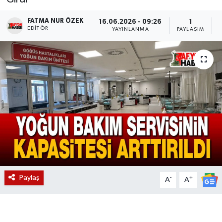
Magazin
FATMA NUR ÖZEK
16.06.2026 - 09:26
1
EDITÖR
YAYINLANMA
PAYLAŞIM
Etkinlikler
Paylaş
-
+
A
A