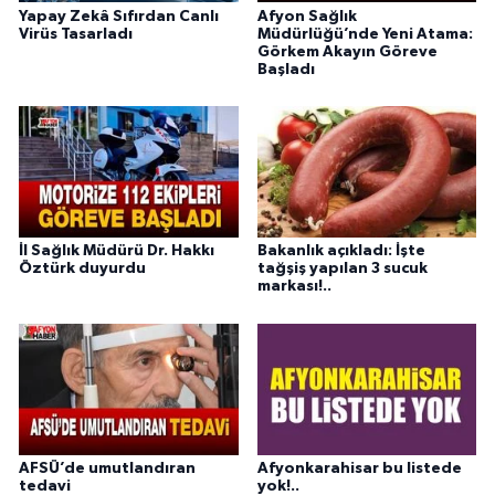
Yapay Zekâ Sıfırdan Canlı
Afyon Sağlık
Virüs Tasarladı
Müdürlüğü’nde Yeni Atama:
Görkem Akayın Göreve
Başladı
İl Sağlık Müdürü Dr. Hakkı
Bakanlık açıkladı: İşte
Öztürk duyurdu
tağşiş yapılan 3 sucuk
markası!..
AFSÜ’de umutlandıran
Afyonkarahisar bu listede
tedavi
yok!..