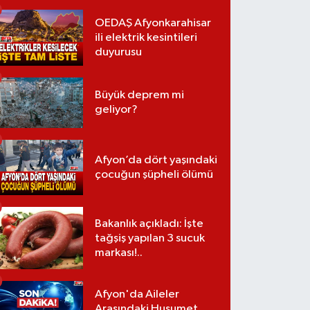
OEDAŞ Afyonkarahisar
ili elektrik kesintileri
duyurusu
Büyük deprem mi
geliyor?
Afyon’da dört yaşındaki
çocuğun şüpheli ölümü
Bakanlık açıkladı: İşte
tağşiş yapılan 3 sucuk
markası!..
Afyon'da Aileler
Arasındaki Husumet