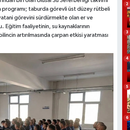
ından biri olan Ulusal Su Seferberliği takvimi
2
 programı; taburda görevli üst düzey rütbeli
 vatani görevini sürdürmekte olan er ve
u. Eğitim faaliyetinin, su kaynaklarının
3
bilincin artırılmasında çarpan etkisi yaratması
4
5
6