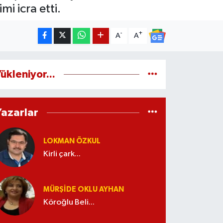
mi icra etti.
-
+
A
A
ükleniyor...
Yazarlar
LOKMAN ÖZKUL
Kirli çark...
MÜRŞIDE OKLU AYHAN
Köroğlu Beli...