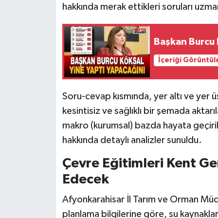
hakkında merak ettikleri soruları uzma
Başkan Burcu K
İçeriği Görüntül
Soru-cevap kısmında, yer altı ve yer ü
kesintisiz ve sağlıklı bir şemada akta
makro (kurumsal) bazda hayata geçiril
hakkında detaylı analizler sunuldu.
Çevre Eğitimleri Kent G
Edecek
Afyonkarahisar İl Tarım ve Orman Müdü
planlama bilgilerine göre, su kaynakla