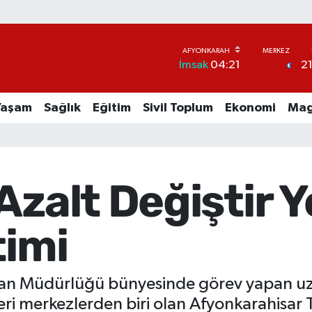
2
İmsak
04:21
Yaşam
Sağlık
Eğitim
Sivil Toplum
Ekonomi
Mag
Azalt Değiştir 
timi
man Müdürlüğü bünyesinde görev yapan uzm
eri merkezlerden biri olan Afyonkarahisar