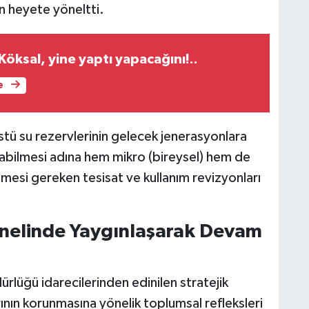
n heyete yöneltti.
öksal, yine yaptı yapacağını!..
e
stü su rezervlerinin gelecek jenerasyonlara
rılabilmesi adına hem mikro (bireysel) hem de
mesi gereken tesisat ve kullanım revizyonları
enelinde Yaygınlaşarak Devam
rlüğü idarecilerinden edinilen stratejik
rının korunmasına yönelik toplumsal refleksleri