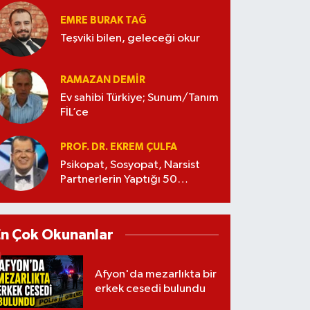
EMRE BURAK TAĞ
Teşviki bilen, geleceği okur
RAMAZAN DEMİR
Ev sahibi Türkiye; Sunum/Tanım
FİL’ce
PROF. DR. EKREM ÇULFA
Psikopat, Sosyopat, Narsist
Partnerlerin Yaptığı 50
Manipülasyon
En Çok Okunanlar
Afyon'da mezarlıkta bir
erkek cesedi bulundu