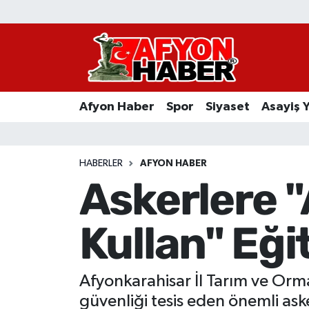
Afyon Haber
Siyaset
Afyon Haber
Spor
Siyaset
Asayiş 
Spor
Asayiş Yaşam
HABERLER
AFYON HABER
Askerlere "
Sağlık
Kullan" Eği
Eğitim
Sivil Toplum
Afyonkarahisar İl Tarım ve Or
Ekonomi
güvenliği tesis eden önemli ask